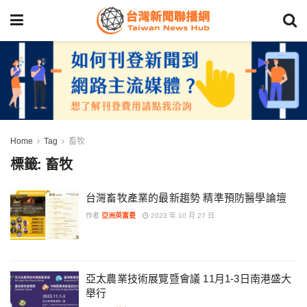
Home
Tag
畜牧
標籤:
畜牧
台灣畜牧產業的最新趨勢 精準預防醫學論壇
作者
亞洲英富曼
2023 年 10 月 27 日
亞太農業技術展覽暨會議 11月1-3日南港盛大
舉行