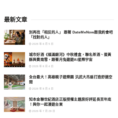
最新文章
別再找「相反的人」 跟著 DateMeNow跟我約會吧
「找對的人」
2026 年 8 月 5 日
城市好酒《福滿銀河》中秋禮盒，聯名茶酒、蛋黃
酥與費南雪，跟著月兔遨遊AI星際宇宙
2026 年 8 月 4 日
全台最大！高雄親子遊樂園 汎武大吊扇打造舒適空
間
2026 年 8 月 4 日
知本金聯世紀酒店正版授權主題房好評延長至年底
！與你一起漫遊台東
2026 年 7 月 29 日