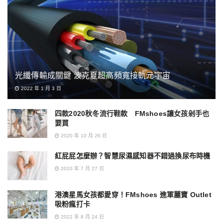
光纖傳輸成關鍵 波克夏超高頻寬接軌元宇宙
2022 年 1 月 3 日
四款2020秋冬流行鞋款 FMshoes讓女孩剁手也
要買
2020 年 10 月 26 日
紅屁屁怎麼辦？智慧尿濕感知器不錯過換尿布時機
2020 年 7 月 27 日
港澳星馬女孩都愛穿！FMshoes 進軍麗寶 Outlet
吸粉瘋打卡
2022 年 8 月 24 日