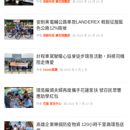
作者
保銳科技 廣告媒體部
2023 年 11 月 15 日
安耐美電輔公路車款LANDEREX 輕鬆征服藍
色公路12%險坡
作者
保銳科技 廣告媒體部
2023 年 10 月 18 日
計程車駕駛暖心協會徒步環島活動，斜槓司機
陪走傳愛
作者
55688集團
2023 年 5 月 2 日
環島饅頭夫婦再度攜手花蓮家扶 號召民眾響
應助學紅包
作者
花蓮 家扶中心
2022 年 7 月 27 日
高雄企業樂捐防疫物資 120小時千里路環島送