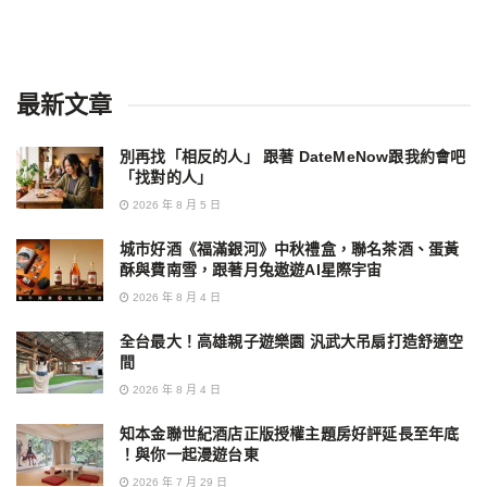
最新文章
別再找「相反的人」 跟著 DateMeNow跟我約會吧
「找對的人」
2026 年 8 月 5 日
城市好酒《福滿銀河》中秋禮盒，聯名茶酒、蛋黃
酥與費南雪，跟著月兔遨遊AI星際宇宙
2026 年 8 月 4 日
全台最大！高雄親子遊樂園 汎武大吊扇打造舒適空
間
2026 年 8 月 4 日
知本金聯世紀酒店正版授權主題房好評延長至年底
！與你一起漫遊台東
2026 年 7 月 29 日