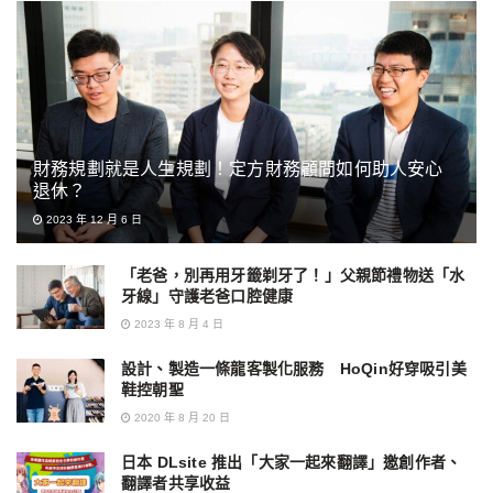
財務規劃就是人生規劃！定方財務顧問如何助人安心
退休？
2023 年 12 月 6 日
「老爸，別再用牙籤剃牙了！」父親節禮物送「水
牙線」守護老爸口腔健康
2023 年 8 月 4 日
設計、製造一條龍客製化服務 HoQin好穿吸引美
鞋控朝聖
2020 年 8 月 20 日
日本 DLsite 推出「大家一起來翻譯」邀創作者、
翻譯者共享收益