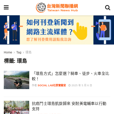
Home
Tag
環島
標籤:
環島
「環島方式」怎麼選？騎車、徒步、火車全比
較！
作者
SOCIAL LAB社群實驗室
2025 年 5 月 6 日
抗癌鬥士環島凱旋歸來 安耐美電輔車以行動
支持