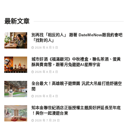
最新文章
別再找「相反的人」 跟著 DateMeNow跟我約會吧
「找對的人」
2026 年 8 月 5 日
城市好酒《福滿銀河》中秋禮盒，聯名茶酒、蛋黃
酥與費南雪，跟著月兔遨遊AI星際宇宙
2026 年 8 月 4 日
全台最大！高雄親子遊樂園 汎武大吊扇打造舒適空
間
2026 年 8 月 4 日
知本金聯世紀酒店正版授權主題房好評延長至年底
！與你一起漫遊台東
2026 年 7 月 29 日