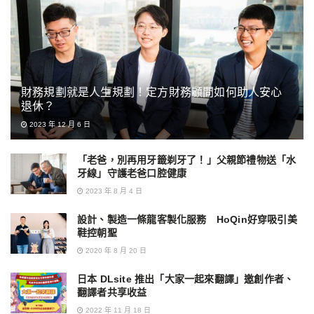
財務規劃就是人生規劃！定方財務顧問如何助人安心
退休？
2023 年 12 月 6 日
「老爸，別再用牙籤剃牙了！」父親節禮物送「水
牙線」守護老爸口腔健康
2023 年 8 月 4 日
設計、製造一條龍客製化服務 HoQin好穿吸引美
鞋控朝聖
2020 年 8 月 20 日
日本 DLsite 推出「大家一起來翻譯」邀創作者、
翻譯者共享收益
2022 年 11 月 18 日