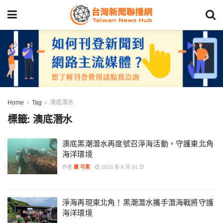
Home
Tag
澳底潛水
標籤:
澳底潛水
澳底黑潮潛水再度號召淨海活動，守護東北角
海洋環境
作者
蕭 可柔
2023 年 8 月 31 日
淨海再現東北角！黑潮潛水攜手潛海戰將守護
海洋環境