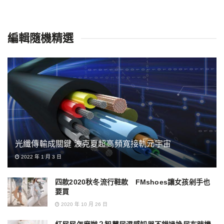
編輯隨機精選
光纖傳輸成關鍵 波克夏超高頻寬接軌元宇宙
2022 年 1 月 3 日
四款2020秋冬流行鞋款 FMshoes讓女孩剁手也
要買
2020 年 10 月 26 日