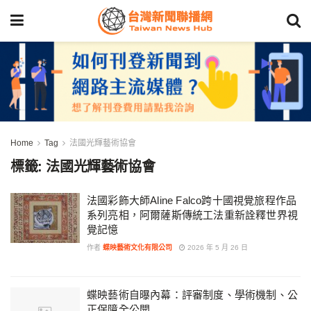
Home
Tag
法國光輝藝術協會
標籤:
法國光輝藝術協會
法國彩飾大師Aline Falco跨十國視覺旅程作品
系列亮相，阿爾薩斯傳統工法重新詮釋世界視
覺記憶
作者
蝶映藝術文化有限公司
2026 年 5 月 26 日
蝶映藝術自曝內幕：評審制度、學術機制、公
正保障全公開