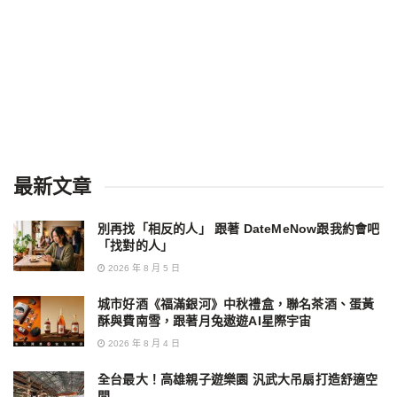
最新文章
別再找「相反的人」 跟著 DateMeNow跟我約會吧
「找對的人」
2026 年 8 月 5 日
城市好酒《福滿銀河》中秋禮盒，聯名茶酒、蛋黃
酥與費南雪，跟著月兔遨遊AI星際宇宙
2026 年 8 月 4 日
全台最大！高雄親子遊樂園 汎武大吊扇打造舒適空
間