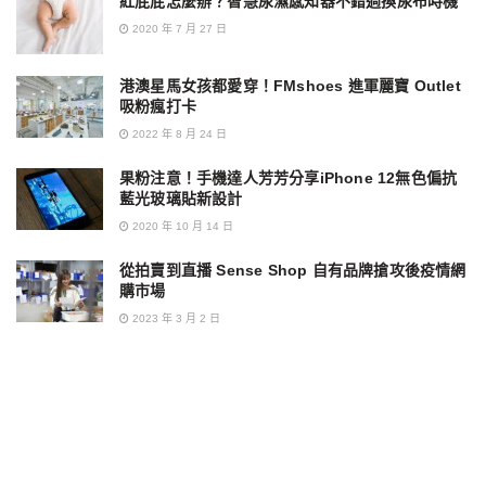
紅屁屁怎麼辦？智慧尿濕感知器不錯過換尿布時機
2020 年 7 月 27 日
港澳星馬女孩都愛穿！FMshoes 進軍麗寶 Outlet
吸粉瘋打卡
2022 年 8 月 24 日
果粉注意！手機達人芳芳分享iPhone 12無色偏抗
藍光玻璃貼新設計
2020 年 10 月 14 日
從拍賣到直播 Sense Shop 自有品牌搶攻後疫情網
購市場
2023 年 3 月 2 日