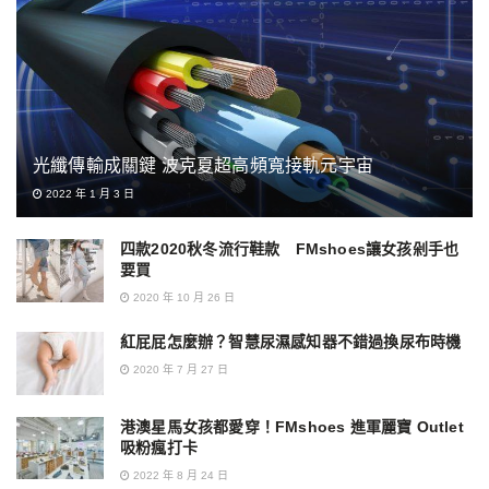
光纖傳輸成關鍵 波克夏超高頻寬接軌元宇宙
2022 年 1 月 3 日
四款2020秋冬流行鞋款 FMshoes讓女孩剁手也
要買
2020 年 10 月 26 日
紅屁屁怎麼辦？智慧尿濕感知器不錯過換尿布時機
2020 年 7 月 27 日
港澳星馬女孩都愛穿！FMshoes 進軍麗寶 Outlet
吸粉瘋打卡
2022 年 8 月 24 日