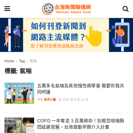
Home
Tag
氣喘
標籤:
氣喘
五萬多名氣喘及其他慢性病學童 需要你我共
同呵護
作者
能見小編
2020 年 6 月 22 日
COPD 一年奪走 3 百萬條命！別輕忽咳喘胸
悶延遲就醫，台灣啟動早期介入計畫