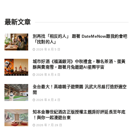
最新文章
別再找「相反的人」 跟著 DateMeNow跟我約會吧
「找對的人」
2026 年 8 月 5 日
城市好酒《福滿銀河》中秋禮盒，聯名茶酒、蛋黃
酥與費南雪，跟著月兔遨遊AI星際宇宙
2026 年 8 月 4 日
全台最大！高雄親子遊樂園 汎武大吊扇打造舒適空
間
2026 年 8 月 4 日
知本金聯世紀酒店正版授權主題房好評延長至年底
！與你一起漫遊台東
2026 年 7 月 29 日