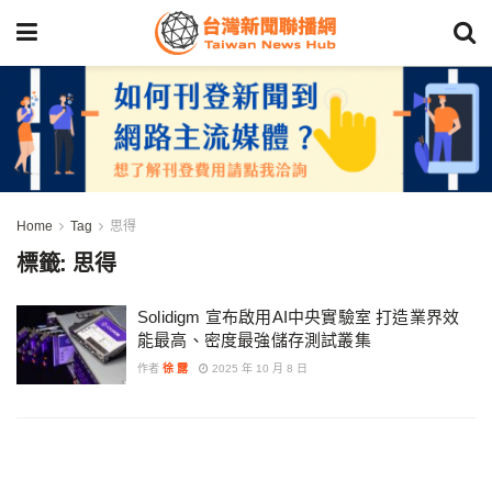
Home
Tag
思得
標籤:
思得
Solidigm 宣布啟用AI中央實驗室 打造業界效
能最高、密度最強儲存測試叢集
作者
徐 露
2025 年 10 月 8 日