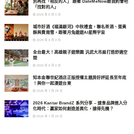
別再找「相反的人」 跟著 DateMeNow跟我約會吧
「找對的人」
2026 年 8 月 5 日
城市好酒《福滿銀河》中秋禮盒，聯名茶酒、蛋黃
酥與費南雪，跟著月兔遨遊AI星際宇宙
2026 年 8 月 4 日
全台最大！高雄親子遊樂園 汎武大吊扇打造舒適空
間
2026 年 8 月 4 日
知本金聯世紀酒店正版授權主題房好評延長至年底
！與你一起漫遊台東
2026 年 7 月 29 日
2026 Kantar BrandZ 系列分享 – 速食品牌進入分
化時代：贏家如何創造差異化，搶得先機？
2026 年 7 月 29 日