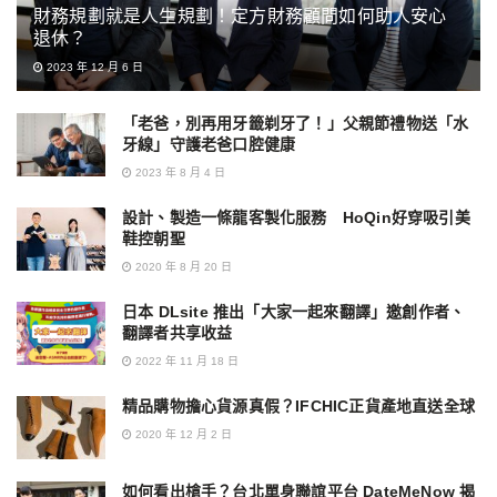
財務規劃就是人生規劃！定方財務顧問如何助人安心
退休？
2023 年 12 月 6 日
「老爸，別再用牙籤剃牙了！」父親節禮物送「水
牙線」守護老爸口腔健康
2023 年 8 月 4 日
設計、製造一條龍客製化服務 HoQin好穿吸引美
鞋控朝聖
2020 年 8 月 20 日
日本 DLsite 推出「大家一起來翻譯」邀創作者、
翻譯者共享收益
2022 年 11 月 18 日
精品購物擔心貨源真假？IFCHIC正貨產地直送全球
2020 年 12 月 2 日
如何看出槍手？台北單身聯誼平台 DateMeNow 揭