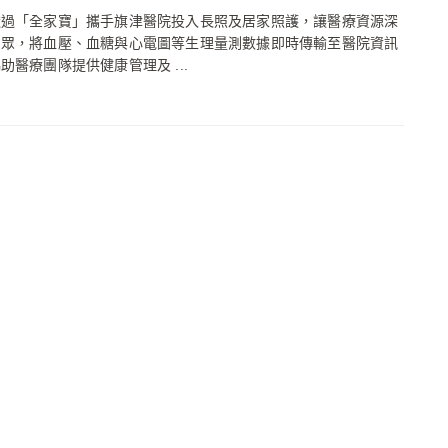
透過「全家寶」攜手旗津醫院投入長照及居家照護，讓醫療資源深
民眾，將血壓、血糖與心電圖等生理量測數據即時傳輸至醫院資訊
助醫療團隊提供健康管理及 ...