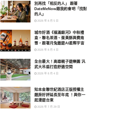
別再找「相反的人」 跟著
DateMeNow跟我約會吧「找對
的人」
2026 年 8 月 5 日
城市好酒《福滿銀河》中秋禮
盒，聯名茶酒、蛋黃酥與費南
雪，跟著月兔遨遊AI星際宇宙
2026 年 8 月 4 日
全台最大！高雄親子遊樂園 汎
武大吊扇打造舒適空間
2026 年 8 月 4 日
知本金聯世紀酒店正版授權主
題房好評延長至年底 ！與你一
起漫遊台東
2026 年 7 月 29 日