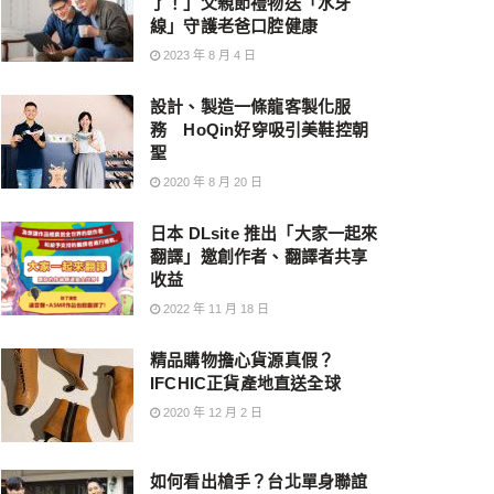
了！」父親節禮物送「水牙
線」守護老爸口腔健康
2023 年 8 月 4 日
設計、製造一條龍客製化服
務 HoQin好穿吸引美鞋控朝
聖
2020 年 8 月 20 日
日本 DLsite 推出「大家一起來
翻譯」邀創作者、翻譯者共享
收益
2022 年 11 月 18 日
精品購物擔心貨源真假？
IFCHIC正貨產地直送全球
2020 年 12 月 2 日
如何看出槍手？台北單身聯誼