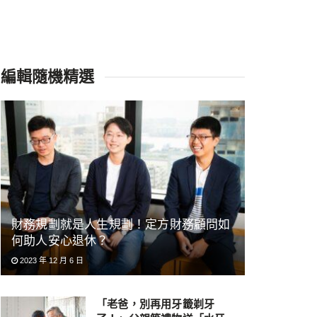
編輯隨機精選
財務規劃就是人生規劃！定方財務顧問如
何助人安心退休？
2023 年 12 月 6 日
「老爸，別再用牙籤剃牙