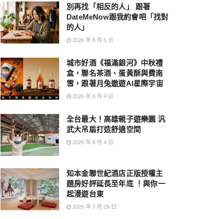
別再找「相反的人」 跟著
DateMeNow跟我約會吧「找對
的人」
2026 年 8 月 5 日
城市好酒《福滿銀河》中秋禮
盒，聯名茶酒、蛋黃酥與費南
雪，跟著月兔遨遊AI星際宇宙
2026 年 8 月 4 日
全台最大！高雄親子遊樂園 汎
武大吊扇打造舒適空間
2026 年 8 月 4 日
知本金聯世紀酒店正版授權主
題房好評延長至年底 ！與你一
起漫遊台東
2026 年 7 月 29 日