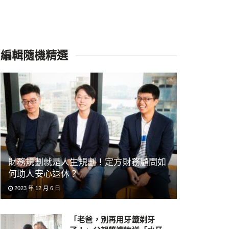
編輯隨機精選
財務規劃就是人生規劃！定方財務顧問如
何助人安心退休？
2023 年 12 月 6 日
「老爸，別再用牙籤剃牙