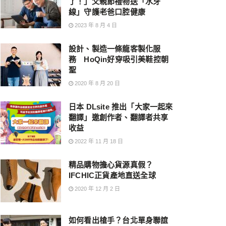
了！」父親節禮物送「水牙
線」守護老爸口腔健康
2023 年 8 月 4 日
設計、製造一條龍客製化服
務 HoQin好穿吸引美鞋控朝
聖
2020 年 8 月 20 日
日本 DLsite 推出「大家一起來
翻譯」邀創作者、翻譯者共享
收益
2022 年 11 月 18 日
精品購物擔心貨源真假？
IFCHIC正貨產地直送全球
2020 年 12 月 2 日
如何看出槍手？台北單身聯誼