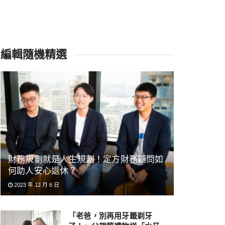
編輯隨機精選
財務規劃就是人生規劃！定方財務顧問如
何助人安心退休？
2023 年 12 月 6 日
「老爸，別再用牙籤剃牙