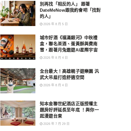
別再找「相反的人」 跟著
DateMeNow跟我約會吧「找對
的人」
2026 年 8 月 5 日
城市好酒《福滿銀河》中秋禮
盒，聯名茶酒、蛋黃酥與費南
雪，跟著月兔遨遊AI星際宇宙
2026 年 8 月 4 日
全台最大！高雄親子遊樂園 汎
武大吊扇打造舒適空間
2026 年 8 月 4 日
知本金聯世紀酒店正版授權主
題房好評延長至年底 ！與你一
起漫遊台東
2026 年 7 月 29 日