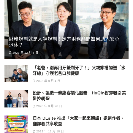
財務規劃就是人生規劃！定方財務顧問如何助人安心
退休？
2023 年 12 月 6 日
「老爸，別再用牙籤剃牙了！」父親節禮物送「水
牙線」守護老爸口腔健康
2023 年 8 月 4 日
設計、製造一條龍客製化服務 HoQin好穿吸引美
鞋控朝聖
2020 年 8 月 20 日
日本 DLsite 推出「大家一起來翻譯」邀創作者、
翻譯者共享收益
2022 年 11 月 18 日