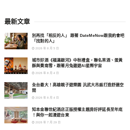
最新文章
別再找「相反的人」 跟著 DateMeNow跟我約會吧
「找對的人」
2026 年 8 月 5 日
城市好酒《福滿銀河》中秋禮盒，聯名茶酒、蛋黃
酥與費南雪，跟著月兔遨遊AI星際宇宙
2026 年 8 月 4 日
全台最大！高雄親子遊樂園 汎武大吊扇打造舒適空
間
2026 年 8 月 4 日
知本金聯世紀酒店正版授權主題房好評延長至年底
！與你一起漫遊台東
2026 年 7 月 29 日