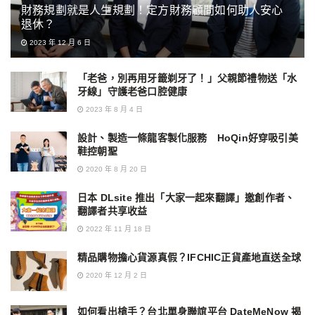
財務規劃就是人生規劃！定方財務顧問如何助人安心
退休？
2023 年 12 月 6 日
「老爸，別再用牙籤剃牙了！」父親節禮物送「水
牙線」守護老爸口腔健康
2023 年 8 月 4 日
設計、製造一條龍客製化服務 HoQin好穿吸引美
鞋控朝聖
2020 年 8 月 20 日
日本 DLsite 推出「大家一起來翻譯」邀創作者、
翻譯者共享收益
2022 年 11 月 18 日
精品購物擔心貨源真假？IFCHIC正貨產地直送全球
2020 年 12 月 2 日
如何看出槍手？台北單身聯誼平台 DateMeNow 揭