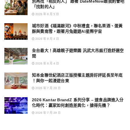
別再找「相反的人」 跟著 DateMeNow跟我約會吧
「找對的人」
2026 年 8 月 5 日
城市好酒《福滿銀河》中秋禮盒，聯名茶酒、蛋黃
酥與費南雪，跟著月兔遨遊AI星際宇宙
2026 年 8 月 4 日
全台最大！高雄親子遊樂園 汎武大吊扇打造舒適空
間
2026 年 8 月 4 日
知本金聯世紀酒店正版授權主題房好評延長至年底
！與你一起漫遊台東
2026 年 7 月 29 日
2026 Kantar BrandZ 系列分享 – 速食品牌進入分
化時代：贏家如何創造差異化，搶得先機？
2026 年 7 月 29 日