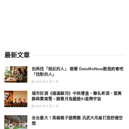
最新文章
別再找「相反的人」 跟著 DateMeNow跟我約會吧
「找對的人」
2026 年 8 月 5 日
城市好酒《福滿銀河》中秋禮盒，聯名茶酒、蛋黃
酥與費南雪，跟著月兔遨遊AI星際宇宙
2026 年 8 月 4 日
全台最大！高雄親子遊樂園 汎武大吊扇打造舒適空
間