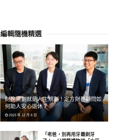
編輯隨機精選
財務規劃就是人生規劃！定方財務顧問如
何助人安心退休？
2023 年 12 月 6 日
「老爸，別再用牙籤剃牙