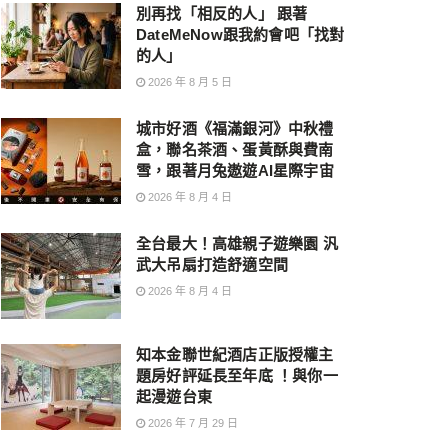
別再找「相反的人」 跟著
DateMeNow跟我約會吧「找對
的人」
2026 年 8 月 5 日
城市好酒《福滿銀河》中秋禮
盒，聯名茶酒、蛋黃酥與費南
雪，跟著月兔遨遊AI星際宇宙
2026 年 8 月 4 日
全台最大！高雄親子遊樂園 汎
武大吊扇打造舒適空間
2026 年 8 月 4 日
知本金聯世紀酒店正版授權主
題房好評延長至年底 ！與你一
起漫遊台東
2026 年 7 月 29 日