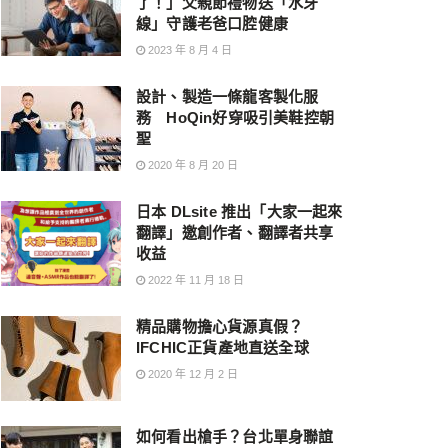
了！」父親節禮物送「水牙
線」守護老爸口腔健康
2023 年 8 月 4 日
設計、製造一條龍客製化服
務 HoQin好穿吸引美鞋控朝
聖
2020 年 8 月 20 日
日本 DLsite 推出「大家一起來
翻譯」邀創作者、翻譯者共享
收益
2022 年 11 月 18 日
精品購物擔心貨源真假？
IFCHIC正貨產地直送全球
2020 年 12 月 2 日
如何看出槍手？台北單身聯誼