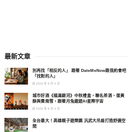
最新文章
別再找「相反的人」 跟著 DateMeNow跟我約會吧
「找對的人」
2026 年 8 月 5 日
城市好酒《福滿銀河》中秋禮盒，聯名茶酒、蛋黃
酥與費南雪，跟著月兔遨遊AI星際宇宙
2026 年 8 月 4 日
全台最大！高雄親子遊樂園 汎武大吊扇打造舒適空
間