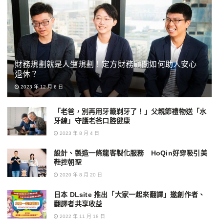
財務規劃就是人生規劃！定方財務顧問如何助人安心
退休？
2023 年 12 月 6 日
「老爸，別再用牙籤剃牙了！」父親節禮物送「水
牙線」守護老爸口腔健康
2023 年 8 月 4 日
設計、製造一條龍客製化服務 HoQin好穿吸引美
鞋控朝聖
2020 年 8 月 20 日
日本 DLsite 推出「大家一起來翻譯」邀創作者、
翻譯者共享收益
2022 年 11 月 18 日