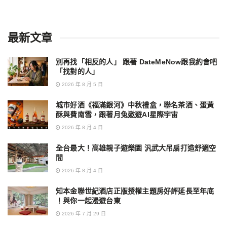
最新文章
別再找「相反的人」 跟著 DateMeNow跟我約會吧
「找對的人」
2026 年 8 月 5 日
城市好酒《福滿銀河》中秋禮盒，聯名茶酒、蛋黃
酥與費南雪，跟著月兔遨遊AI星際宇宙
2026 年 8 月 4 日
全台最大！高雄親子遊樂園 汎武大吊扇打造舒適空
間
2026 年 8 月 4 日
知本金聯世紀酒店正版授權主題房好評延長至年底
！與你一起漫遊台東
2026 年 7 月 29 日