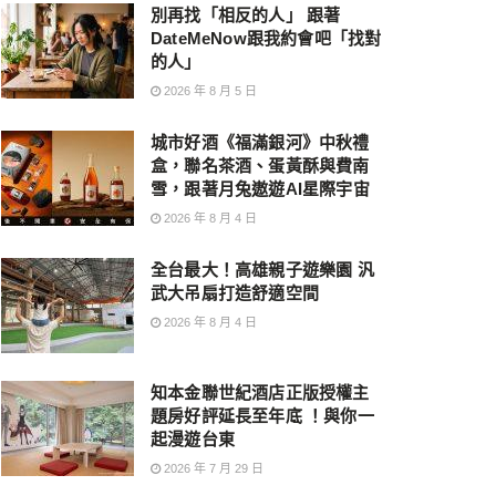
別再找「相反的人」 跟著
DateMeNow跟我約會吧「找對
的人」
2026 年 8 月 5 日
城市好酒《福滿銀河》中秋禮
盒，聯名茶酒、蛋黃酥與費南
雪，跟著月兔遨遊AI星際宇宙
2026 年 8 月 4 日
全台最大！高雄親子遊樂園 汎
武大吊扇打造舒適空間
2026 年 8 月 4 日
知本金聯世紀酒店正版授權主
題房好評延長至年底 ！與你一
起漫遊台東
2026 年 7 月 29 日