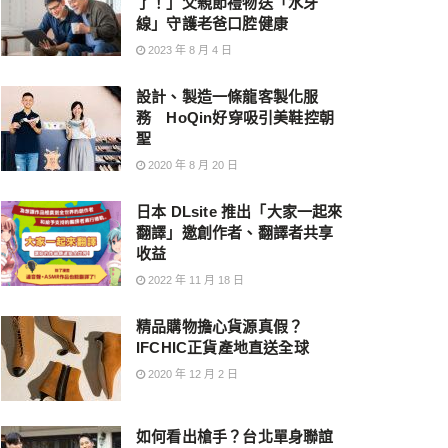
了！」父親節禮物送「水牙
線」守護老爸口腔健康
2023 年 8 月 4 日
設計、製造一條龍客製化服
務 HoQin好穿吸引美鞋控朝
聖
2020 年 8 月 20 日
日本 DLsite 推出「大家一起來
翻譯」邀創作者、翻譯者共享
收益
2022 年 11 月 18 日
精品購物擔心貨源真假？
IFCHIC正貨產地直送全球
2020 年 12 月 2 日
如何看出槍手？台北單身聯誼