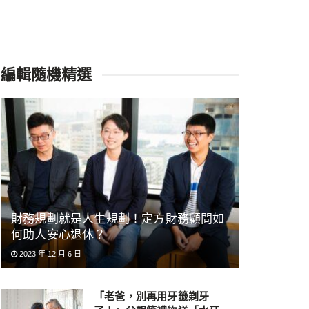
編輯隨機精選
財務規劃就是人生規劃！定方財務顧問如
何助人安心退休？
2023 年 12 月 6 日
「老爸，別再用牙籤剃牙