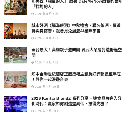
別再找「相反的人」 跟著 DateMeNow跟我約會吧
「找對的人」
2026 年 8 月 5 日
城市好酒《福滿銀河》中秋禮盒，聯名茶酒、蛋黃
酥與費南雪，跟著月兔遨遊AI星際宇宙
2026 年 8 月 4 日
全台最大！高雄親子遊樂園 汎武大吊扇打造舒適空
間
2026 年 8 月 4 日
知本金聯世紀酒店正版授權主題房好評延長至年底
！與你一起漫遊台東
2026 年 7 月 29 日
2026 Kantar BrandZ 系列分享 – 速食品牌進入分
化時代：贏家如何創造差異化，搶得先機？
2026 年 7 月 29 日