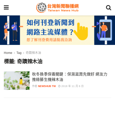
Home
Tag
奇蹟辣木油
標籤:
奇蹟辣木油
秋冬換季保養關鍵：保濕滋潤先做好 網友力
推綠藤生機辣木油
作者
NEWSHUB TW
2018 年 11 月 6 日