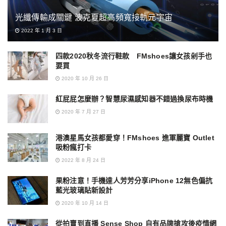
光纖傳輸成關鍵 波克夏超高頻寬接軌元宇宙
2022 年 1 月 3 日
四款2020秋冬流行鞋款 FMshoes讓女孩剁手也
要買
2020 年 10 月 26 日
紅屁屁怎麼辦？智慧尿濕感知器不錯過換尿布時機
2020 年 7 月 27 日
港澳星馬女孩都愛穿！FMshoes 進軍麗寶 Outlet
吸粉瘋打卡
2022 年 8 月 24 日
果粉注意！手機達人芳芳分享iPhone 12無色偏抗
藍光玻璃貼新設計
2020 年 10 月 14 日
從拍賣到直播 Sense Shop 自有品牌搶攻後疫情網