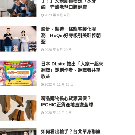
了！」父親節禮物送「水牙
線」守護老爸口腔健康
2023 年 8 月 4 日
設計、製造一條龍客製化服
務 HoQin好穿吸引美鞋控朝
聖
2020 年 8 月 20 日
日本 DLsite 推出「大家一起來
翻譯」邀創作者、翻譯者共享
收益
2022 年 11 月 18 日
精品購物擔心貨源真假？
IFCHIC正貨產地直送全球
2020 年 12 月 2 日
如何看出槍手？台北單身聯誼