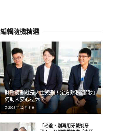
編輯隨機精選
財務規劃就是人生規劃！定方財務顧問如
何助人安心退休？
2023 年 12 月 6 日
「老爸，別再用牙籤剃牙