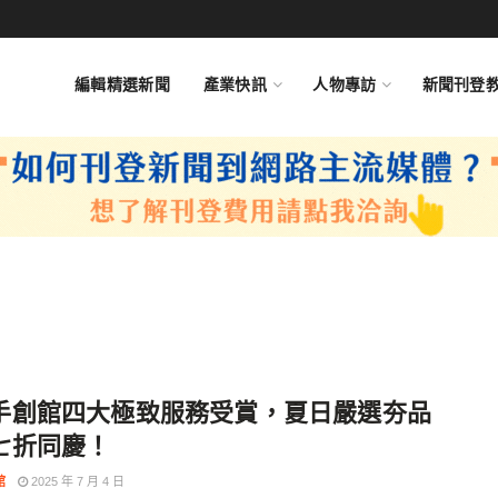
編輯精選新聞
產業快訊
人物專訪
新聞刊登
手創館四大極致服務受賞，夏日嚴選夯品
七折同慶！
館
2025 年 7 月 4 日