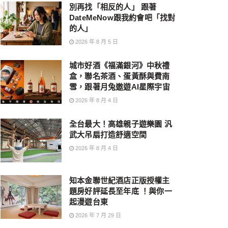
別再找「相反的人」 跟著
DateMeNow跟我約會吧「找對
的人」
2026 年 8 月 5 日
城市好酒《福滿銀河》中秋禮
盒，聯名茶酒、蛋黃酥與費南
雪，跟著月兔遨遊AI星際宇宙
2026 年 8 月 4 日
全台最大！高雄親子遊樂園 汎
武大吊扇打造舒適空間
2026 年 8 月 4 日
知本金聯世紀酒店正版授權主
題房好評延長至年底 ！與你一
起漫遊台東
2026 年 7 月 29 日