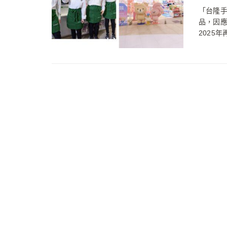
「台隆
品，因
2025年