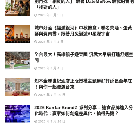
別再找「相反的人」 跟著 DateMeNow跟我約會吧
「找對的人」
2026 年 8 月 5 日
城市好酒《福滿銀河》中秋禮盒，聯名茶酒、蛋黃
酥與費南雪，跟著月兔遨遊AI星際宇宙
2026 年 8 月 4 日
全台最大！高雄親子遊樂園 汎武大吊扇打造舒適空
間
2026 年 8 月 4 日
知本金聯世紀酒店正版授權主題房好評延長至年底
！與你一起漫遊台東
2026 年 7 月 29 日
2026 Kantar BrandZ 系列分享 – 速食品牌進入分
化時代：贏家如何創造差異化，搶得先機？
2026 年 7 月 29 日