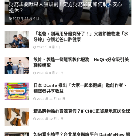
財務規劃就是人生規劃！定方財務顧問如何助人安心
退休？
2023 年 12 月 6 日
「老爸，別再用牙籤剃牙了！」父親節禮物送「水
牙線」守護老爸口腔健康
2023 年 8 月 4 日
設計、製造一條龍客製化服務 HoQin好穿吸引美
鞋控朝聖
2020 年 8 月 20 日
日本 DLsite 推出「大家一起來翻譯」邀創作者、
翻譯者共享收益
2022 年 11 月 18 日
精品購物擔心貨源真假？IFCHIC正貨產地直送全球
2020 年 12 月 2 日
如何看出槍手？台北單身聯誼平台 DateMeNow 揭