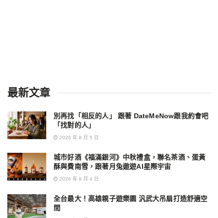
最新文章
別再找「相反的人」 跟著 DateMeNow跟我約會吧
「找對的人」
2026 年 8 月 5 日
城市好酒《福滿銀河》中秋禮盒，聯名茶酒、蛋黃
酥與費南雪，跟著月兔遨遊AI星際宇宙
2026 年 8 月 4 日
全台最大！高雄親子遊樂園 汎武大吊扇打造舒適空
間