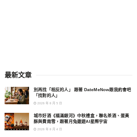
最新文章
別再找「相反的人」 跟著 DateMeNow跟我約會吧
「找對的人」
2026 年 8 月 5 日
城市好酒《福滿銀河》中秋禮盒，聯名茶酒、蛋黃
酥與費南雪，跟著月兔遨遊AI星際宇宙
2026 年 8 月 4 日