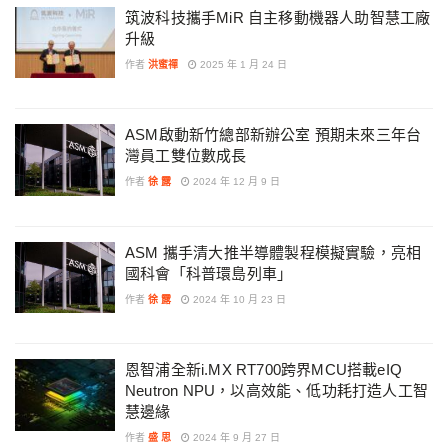
筑波科技攜手MiR 自主移動機器人助智慧工廠
升級
作者
洪蜜禪
2025 年 1 月 24 日
ASM啟動新竹總部新辦公室 預期未來三年台
灣員工雙位數成長
作者
徐 露
2024 年 12 月 9 日
ASM 攜手清大推半導體製程模擬實驗，亮相
國科會「科普環島列車」
作者
徐 露
2024 年 10 月 23 日
恩智浦全新i.MX RT700跨界MCU搭載eIQ
Neutron NPU，以高效能、低功耗打造人工智
慧邊緣
作者
盛 思
2024 年 9 月 27 日