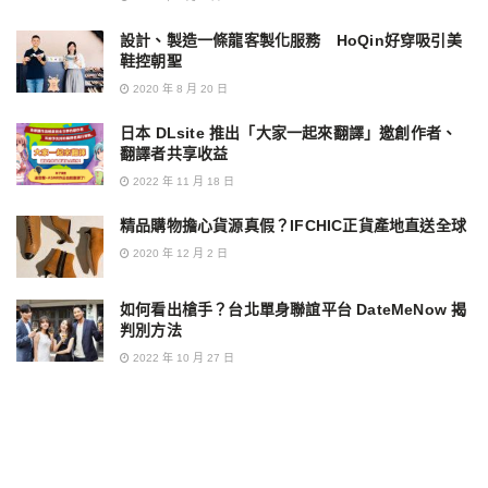
設計、製造一條龍客製化服務 HoQin好穿吸引美
鞋控朝聖
2020 年 8 月 20 日
日本 DLsite 推出「大家一起來翻譯」邀創作者、
翻譯者共享收益
2022 年 11 月 18 日
精品購物擔心貨源真假？IFCHIC正貨產地直送全球
2020 年 12 月 2 日
如何看出槍手？台北單身聯誼平台 DateMeNow 揭
判別方法
2022 年 10 月 27 日