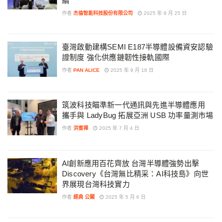
續
作者
杰倫智能科技股份有限公司
2025 年 9 月 25 日
臺灣啟動建構SEMI E187半導體設備資安認驗
證制度 強化供應鏈韌性接軌國際
作者
PAN ALICE
2025 年 9 月 18 日
筑波科技瞄準新一代通訊與先進半導體應用
攜手與 LadyBug 拓展亞洲 USB 功率量測市場
作者
洪蜜禪
2025 年 7 月 4 日
AI創新應用百花齊放 台灣半導體強勢出擊
Discovery《台灣無比精采：AI科技島》向世
界展現台灣科技實力
作者
經典 公關
2025 年 5 月 6 日