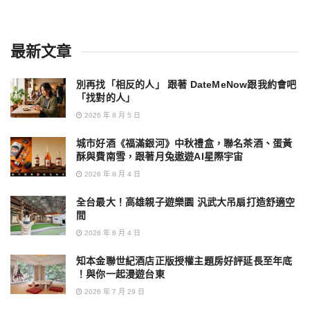
最新文章
別再找「相反的人」 跟著 DateMeNow跟我約會吧
「找對的人」
2026 年 8 月 5 日
城市好酒《福滿銀河》中秋禮盒，聯名茶酒、蛋黃
酥與費南雪，跟著月兔遨遊AI星際宇宙
2026 年 8 月 4 日
全台最大！高雄親子遊樂園 汎武大吊扇打造舒適空
間
2026 年 8 月 4 日
知本金聯世紀酒店正版授權主題房好評延長至年底
！與你一起漫遊台東
2026 年 7 月 29 日