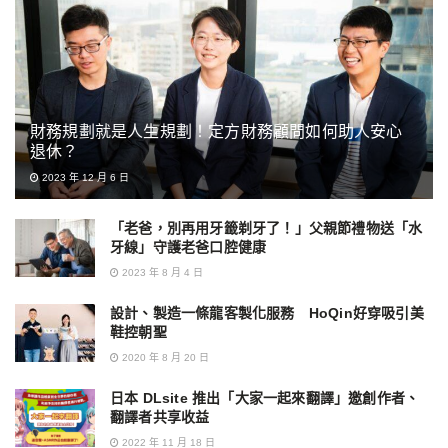
財務規劃就是人生規劃！定方財務顧問如何助人安心
退休？
2023 年 12 月 6 日
「老爸，別再用牙籤剃牙了！」父親節禮物送「水
牙線」守護老爸口腔健康
2023 年 8 月 4 日
設計、製造一條龍客製化服務 HoQin好穿吸引美
鞋控朝聖
2020 年 8 月 20 日
日本 DLsite 推出「大家一起來翻譯」邀創作者、
翻譯者共享收益
2022 年 11 月 18 日