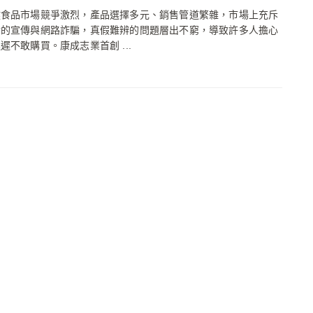
健食品市場競爭激烈，產品選擇多元、銷售管道繁雜，市場上充斥
實的宣傳與網路詐騙，真假難辨的問題層出不窮，導致許多人擔心
遲不敢購買。康成志業首創 ...