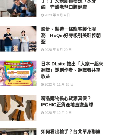
了！」父親節禮物送「水牙
線」守護老爸口腔健康
2023 年 8 月 4 日
設計、製造一條龍客製化服
務 HoQin好穿吸引美鞋控朝
聖
2020 年 8 月 20 日
日本 DLsite 推出「大家一起來
翻譯」邀創作者、翻譯者共享
收益
2022 年 11 月 18 日
精品購物擔心貨源真假？
IFCHIC正貨產地直送全球
2020 年 12 月 2 日
如何看出槍手？台北單身聯誼