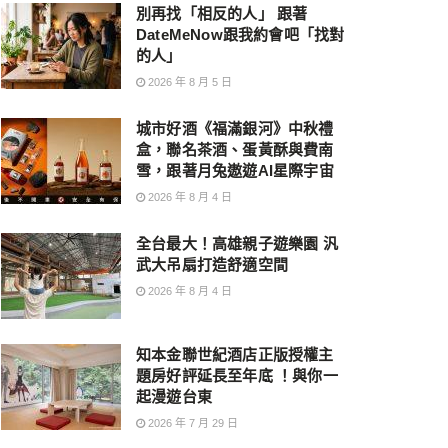
別再找「相反的人」 跟著
DateMeNow跟我約會吧「找對
的人」
2026 年 8 月 5 日
城市好酒《福滿銀河》中秋禮
盒，聯名茶酒、蛋黃酥與費南
雪，跟著月兔遨遊AI星際宇宙
2026 年 8 月 4 日
全台最大！高雄親子遊樂園 汎
武大吊扇打造舒適空間
2026 年 8 月 4 日
知本金聯世紀酒店正版授權主
題房好評延長至年底 ！與你一
起漫遊台東
2026 年 7 月 29 日