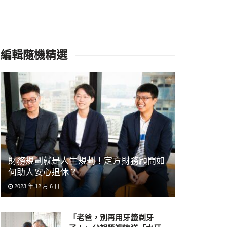
編輯隨機精選
財務規劃就是人生規劃！定方財務顧問如
何助人安心退休？
2023 年 12 月 6 日
「老爸，別再用牙籤剃牙