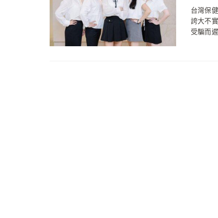
台灣保
誇大不
受騙而遲