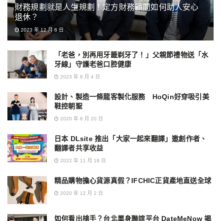
財務規劃就是人生規劃！定方財務顧問如何助人安心
退休？
2023 年 12 月 6 日
「老爸，別再用牙籤剃牙了！」父親節禮物送「水
牙線」守護老爸口腔健康
2023 年 8 月 4 日
設計、製造一條龍客製化服務 HoQin好穿吸引美
鞋控朝聖
2020 年 8 月 20 日
日本 DLsite 推出「大家一起來翻譯」邀創作者、
翻譯者共享收益
2022 年 11 月 18 日
精品購物擔心貨源真假？IFCHIC正貨產地直送全球
2020 年 12 月 2 日
如何看出槍手？台北單身聯誼平台 DateMeNow 揭