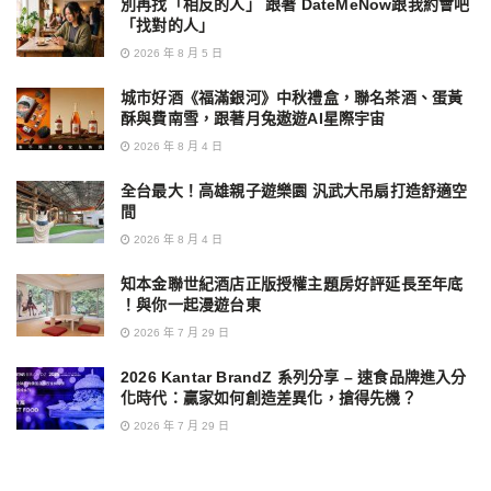
別再找「相反的人」 跟著 DateMeNow跟我約會吧
「找對的人」
2026 年 8 月 5 日
城市好酒《福滿銀河》中秋禮盒，聯名茶酒、蛋黃
酥與費南雪，跟著月兔遨遊AI星際宇宙
2026 年 8 月 4 日
全台最大！高雄親子遊樂園 汎武大吊扇打造舒適空
間
2026 年 8 月 4 日
知本金聯世紀酒店正版授權主題房好評延長至年底
！與你一起漫遊台東
2026 年 7 月 29 日
2026 Kantar BrandZ 系列分享 – 速食品牌進入分
化時代：贏家如何創造差異化，搶得先機？
2026 年 7 月 29 日