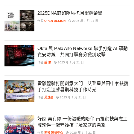
2025DNA奇幻幽境抱回燦耀榮譽
作者
OPEN DESIGN
2025 年 7 月 21 日
Okta 與 Palo Alto Networks 聯手打造 AI 驅動
資安防線 共同打擊身分識別攻擊
作者
盛 思
2025 年 7 月 21 日
雷雕體驗打開創意大門 艾登星與田中家扶攜
手打造溫馨暑期科技手作時光
作者
艾登星
2025 年 7 月 21 日
好家 再有你 一份溫暖的陪伴 南投家扶與志工
隊夥伴一起守護孩子及家庭的希望
作者
南投 家扶中心
2025 年 7 月 21 日