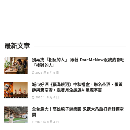
最新文章
別再找「相反的人」 跟著 DateMeNow跟我約會吧
「找對的人」
2026 年 8 月 5 日
城市好酒《福滿銀河》中秋禮盒，聯名茶酒、蛋黃
酥與費南雪，跟著月兔遨遊AI星際宇宙
2026 年 8 月 4 日
全台最大！高雄親子遊樂園 汎武大吊扇打造舒適空
間
2026 年 8 月 4 日