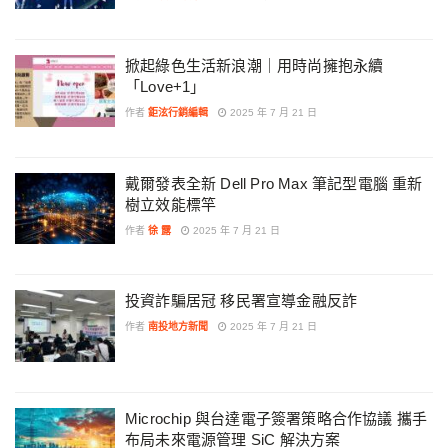
掀起綠色生活新浪潮｜用時尚擁抱永續
「Love+1」
作者
鉅泫行銷編輯
2025 年 7 月 21 日
戴爾發表全新 Dell Pro Max 筆記型電腦 重新
樹立效能標竿
作者
徐 露
2025 年 7 月 21 日
投資詐騙居冠 移民署宣導金融反詐
作者
南投地方新聞
2025 年 7 月 21 日
Microchip 與台達電子簽署策略合作協議 攜手
布局未來電源管理 SiC 解決方案