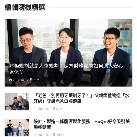
編輯隨機精選
財務規劃就是人生規劃！定方財務顧問如何助人安心
退休？
2023 年 12 月 6 日
「老爸，別再用牙籤剃牙了！」父親節禮物送「水
牙線」守護老爸口腔健康
2023 年 8 月 4 日
設計、製造一條龍客製化服務 HoQin好穿吸引美
鞋控朝聖
2020 年 8 月 20 日