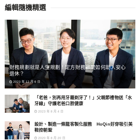
編輯隨機精選
財務規劃就是人生規劃！定方財務顧問如何助人安心
退休？
2023 年 12 月 6 日
「老爸，別再用牙籤剃牙了！」父親節禮物送「水
牙線」守護老爸口腔健康
2023 年 8 月 4 日
設計、製造一條龍客製化服務 HoQin好穿吸引美
鞋控朝聖
2020 年 8 月 20 日