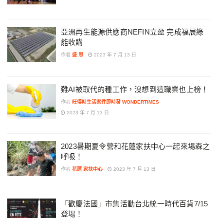
亞洲再生能源供應商NEFIN立盈 完成福展綠
能收購
作者
盛 思
2023 年 7 月 13 日
難AI被取代的種工作，沒想到這職業也上榜！
作者
旺得時生活案件即時發 WONDERTIMES
2023 年 7 月 13 日
2023暑期夏令營和花蓮家扶中心一起來場森之
呼吸！
作者
花蓮 家扶中心
2023 年 7 月 13 日
「歡慶法國」市集活動台北統一時代百貨7/15
登場！