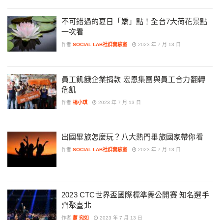
不可錯過的夏日「嬌」點！全台7大荷花景點
一次看
作者
SOCIAL LAB社群實驗室
2023 年 7 月 13 日
員工飢餓企業捐款 宏恩集團與員工合力翻轉
危飢
作者
楊小琪
2023 年 7 月 13 日
出國畢旅怎麼玩？八大熱門畢旅國家帶你看
作者
SOCIAL LAB社群實驗室
2023 年 7 月 13 日
2023 CTC世界盃國際標準舞公開賽 知名選手
齊聚臺北
作者
蕭 宛如
2023 年 7 月 13 日