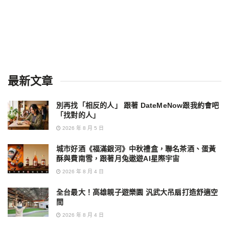
最新文章
別再找「相反的人」 跟著 DateMeNow跟我約會吧
「找對的人」
2026 年 8 月 5 日
城市好酒《福滿銀河》中秋禮盒，聯名茶酒、蛋黃
酥與費南雪，跟著月兔遨遊AI星際宇宙
2026 年 8 月 4 日
全台最大！高雄親子遊樂園 汎武大吊扇打造舒適空
間
2026 年 8 月 4 日