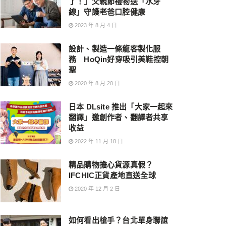
了！」父親節禮物送「水牙
線」守護老爸口腔健康
2023 年 8 月 4 日
設計、製造一條龍客製化服
務 HoQin好穿吸引美鞋控朝
聖
2020 年 8 月 20 日
日本 DLsite 推出「大家一起來
翻譯」邀創作者、翻譯者共享
收益
2022 年 11 月 18 日
精品購物擔心貨源真假？
IFCHIC正貨產地直送全球
2020 年 12 月 2 日
如何看出槍手？台北單身聯誼