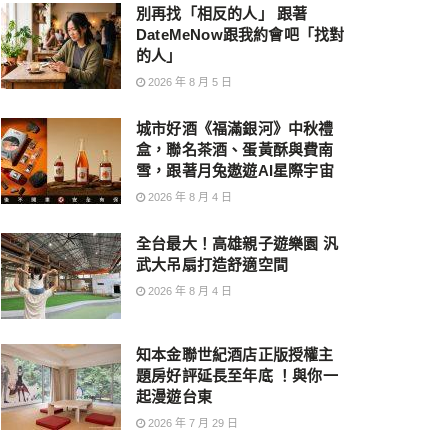
別再找「相反的人」 跟著
DateMeNow跟我約會吧「找對
的人」
2026 年 8 月 5 日
城市好酒《福滿銀河》中秋禮
盒，聯名茶酒、蛋黃酥與費南
雪，跟著月兔遨遊AI星際宇宙
2026 年 8 月 4 日
全台最大！高雄親子遊樂園 汎
武大吊扇打造舒適空間
2026 年 8 月 4 日
知本金聯世紀酒店正版授權主
題房好評延長至年底 ！與你一
起漫遊台東
2026 年 7 月 29 日