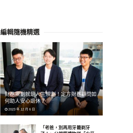
編輯隨機精選
財務規劃就是人生規劃！定方財務顧問如
何助人安心退休？
2023 年 12 月 6 日
「老爸，別再用牙籤剃牙