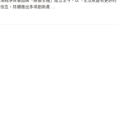
台灣純淨保養品牌「綠藤生機」成立至今，以「生活永遠有更好的
信念，持續推出多項創新產 ...