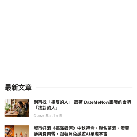
最新文章
別再找「相反的人」 跟著 DateMeNow跟我約會吧
「找對的人」
2026 年 8 月 5 日
城市好酒《福滿銀河》中秋禮盒，聯名茶酒、蛋黃
酥與費南雪，跟著月兔遨遊AI星際宇宙