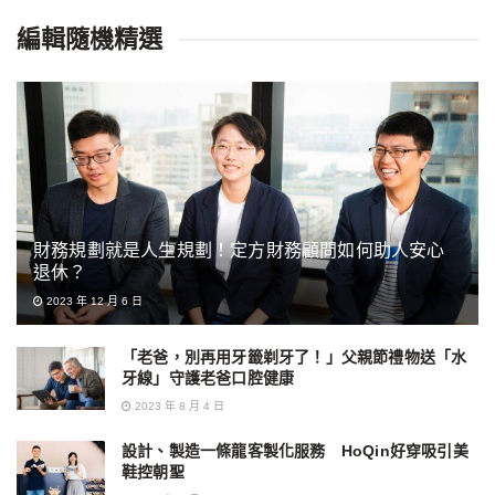
編輯隨機精選
財務規劃就是人生規劃！定方財務顧問如何助人安心
退休？
2023 年 12 月 6 日
「老爸，別再用牙籤剃牙了！」父親節禮物送「水
牙線」守護老爸口腔健康
2023 年 8 月 4 日
設計、製造一條龍客製化服務 HoQin好穿吸引美
鞋控朝聖