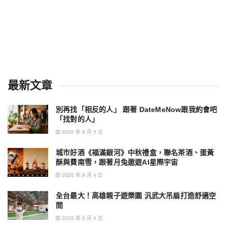
最新文章
別再找「相反的人」 跟著 DateMeNow跟我約會吧
「找對的人」
2026 年 8 月 5 日
城市好酒《福滿銀河》中秋禮盒，聯名茶酒、蛋黃
酥與費南雪，跟著月兔遨遊AI星際宇宙
2026 年 8 月 4 日
全台最大！高雄親子遊樂園 汎武大吊扇打造舒適空
間
2026 年 8 月 4 日