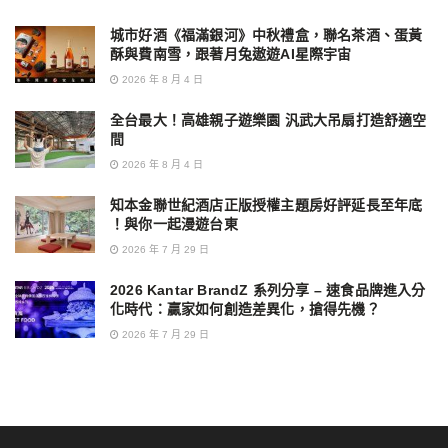
城市好酒《福滿銀河》中秋禮盒，聯名茶酒、蛋黃
酥與費南雪，跟著月兔遨遊AI星際宇宙
2026 年 8 月 4 日
全台最大！高雄親子遊樂園 汎武大吊扇打造舒適空
間
2026 年 8 月 4 日
知本金聯世紀酒店正版授權主題房好評延長至年底
！與你一起漫遊台東
2026 年 7 月 29 日
2026 Kantar BrandZ 系列分享 – 速食品牌進入分
化時代：贏家如何創造差異化，搶得先機？
2026 年 7 月 29 日