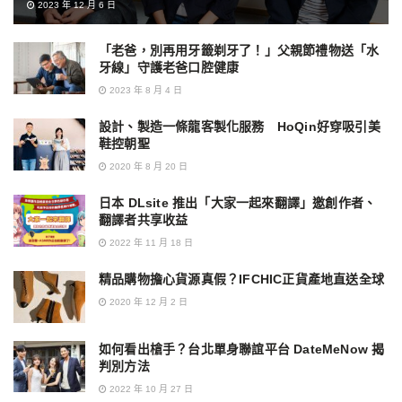
2023 年 12 月 6 日
「老爸，別再用牙籤剃牙了！」父親節禮物送「水
牙線」守護老爸口腔健康
2023 年 8 月 4 日
設計、製造一條龍客製化服務 HoQin好穿吸引美
鞋控朝聖
2020 年 8 月 20 日
日本 DLsite 推出「大家一起來翻譯」邀創作者、
翻譯者共享收益
2022 年 11 月 18 日
精品購物擔心貨源真假？IFCHIC正貨產地直送全球
2020 年 12 月 2 日
如何看出槍手？台北單身聯誼平台 DateMeNow 揭
判別方法
2022 年 10 月 27 日