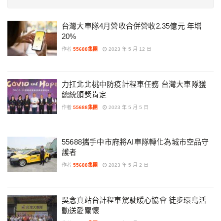
台灣大車隊4月營收合併營收2.35億元 年增
20%
作者
55688集團
2023 年 5 月 12 日
力扛北北桃中防疫計程車任務 台灣大車隊獲
總統頒獎肯定
作者
55688集團
2023 年 5 月 5 日
55688攜手中市府將AI車隊轉化為城市空品守
護者
作者
55688集團
2023 年 5 月 2 日
吳念真站台計程車駕駛暖心協會 徒步環島活
動送愛關懷