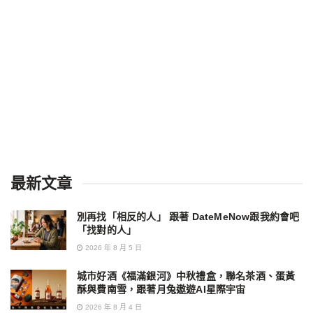
最新文章
別再找「相反的人」 跟著 DateMeNow跟我約會吧
「找對的人」
2026 年 8 月 5 日
城市好酒《福滿銀河》中秋禮盒，聯名茶酒、蛋黃
酥與費南雪，跟著月兔遨遊AI星際宇宙
2026 年 8 月 4 日