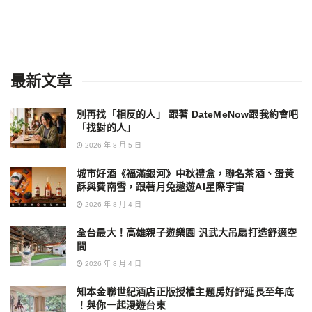
最新文章
別再找「相反的人」 跟著 DateMeNow跟我約會吧
「找對的人」
2026 年 8 月 5 日
城市好酒《福滿銀河》中秋禮盒，聯名茶酒、蛋黃
酥與費南雪，跟著月兔遨遊AI星際宇宙
2026 年 8 月 4 日
全台最大！高雄親子遊樂園 汎武大吊扇打造舒適空
間
2026 年 8 月 4 日
知本金聯世紀酒店正版授權主題房好評延長至年底
！與你一起漫遊台東