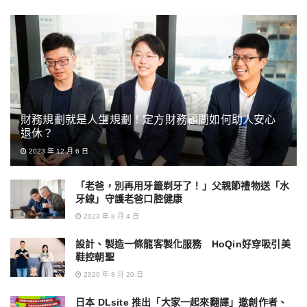
財務規劃就是人生規劃！定方財務顧問如何助人安心
退休？
2023 年 12 月 6 日
「老爸，別再用牙籤剃牙了！」父親節禮物送「水
牙線」守護老爸口腔健康
2023 年 8 月 4 日
設計、製造一條龍客製化服務 HoQin好穿吸引美
鞋控朝聖
2020 年 8 月 20 日
日本 DLsite 推出「大家一起來翻譯」邀創作者、