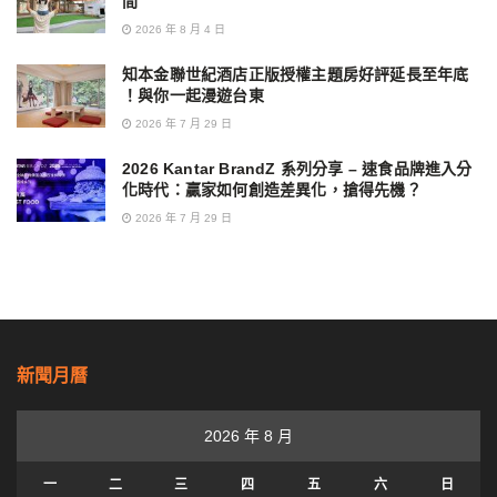
間
2026 年 8 月 4 日
知本金聯世紀酒店正版授權主題房好評延長至年底
！與你一起漫遊台東
2026 年 7 月 29 日
2026 Kantar BrandZ 系列分享 – 速食品牌進入分
化時代：贏家如何創造差異化，搶得先機？
2026 年 7 月 29 日
新聞月曆
2026 年 8 月
一
二
三
四
五
六
日