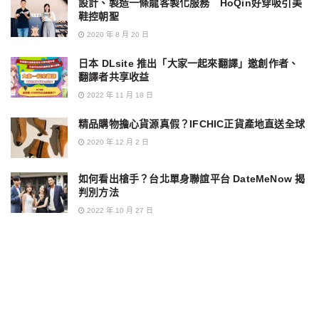
設計、製造一條龍客製化服務 HoQin好穿吸引美
鞋控朝聖
2020 年 8 月 20 日
日本 DLsite 推出「大家一起來翻譯」邀創作者、
翻譯者共享收益
2022 年 11 月 18 日
精品購物擔心貨源真假？IFCHIC正貨產地直送全球
2020 年 12 月 2 日
如何看出槍手？台北單身聯誼平台 DateMeNow 揭
判別方法
2022 年 10 月 27 日