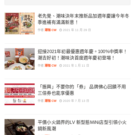
老先覺、潮味決年末推新品加週年慶讓今年冬
季進補有滿滿新意！
作者
潮咖 CW
2021 年 11 月 29 日
迎接2021年初最優惠週年慶。100%中獎率！
潮吉好初！潮味決首度週年慶初登場！
作者
潮咖 CW
2021 年 1 月 11 日
「振興」不要你的「券」 品牌佛心回饋不用
三倍券也能享優惠
作者
潮咖 CW
2020 年 7 月 13 日
平價小火鍋界的LV 新型態MiNi店型引領小火
鍋新風潮