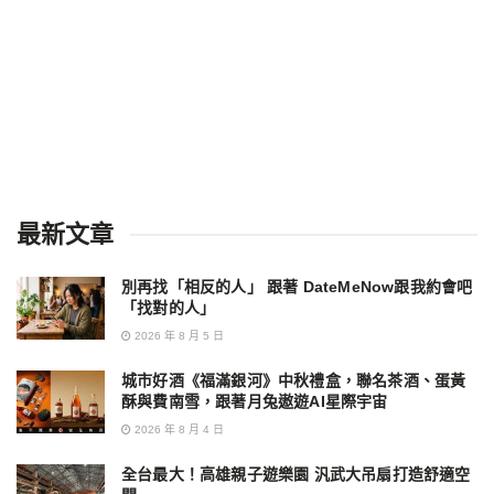
最新文章
別再找「相反的人」 跟著 DateMeNow跟我約會吧
「找對的人」
2026 年 8 月 5 日
城市好酒《福滿銀河》中秋禮盒，聯名茶酒、蛋黃
酥與費南雪，跟著月兔遨遊AI星際宇宙
2026 年 8 月 4 日
全台最大！高雄親子遊樂園 汎武大吊扇打造舒適空