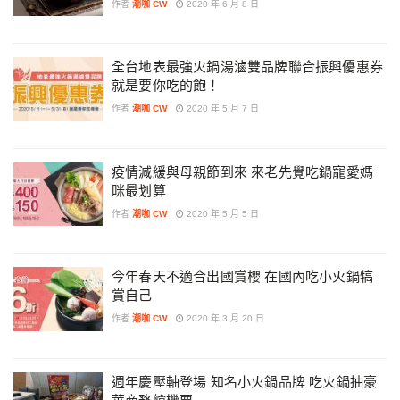
作者
潮咖 CW
2020 年 6 月 8 日
全台地表最強火鍋湯滷雙品牌聯合振興優惠券
就是要你吃的飽！
作者
潮咖 CW
2020 年 5 月 7 日
疫情減緩與母親節到來 來老先覺吃鍋寵愛媽
咪最划算
作者
潮咖 CW
2020 年 5 月 5 日
今年春天不適合出國賞櫻 在國內吃小火鍋犒
賞自己
作者
潮咖 CW
2020 年 3 月 20 日
週年慶壓軸登場 知名小火鍋品牌 吃火鍋抽豪