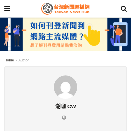
Home
Author
潮咖 CW