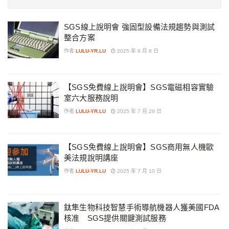
SGS線上說明會 強固型設備法規趨勢與測試
整合方案
作者
LULU-YR.LU
2025 年 8 月 8 日
【SGS免費線上說明會】SGS電磁相容實驗
室六大服務說明
作者
LULU-YR.LU
2025 年 7 月 29 日
【SGS免費線上說明會】SGS商用無人機歐
美法規說明講座
作者
LULU-YR.LU
2025 年 7 月 10 日
鈦隼生物科技智慧手術導航機器人獲美國FDA
核准 SGS提供關鍵測試服務