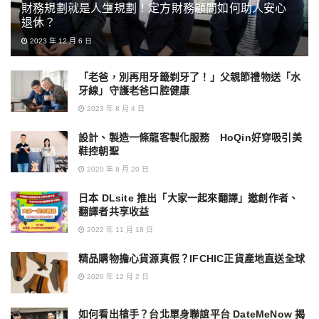
財務規劃就是人生規劃！定方財務顧問如何助人安心
退休？
2023 年 12 月 6 日
「老爸，別再用牙籤剃牙了！」父親節禮物送「水
牙線」守護老爸口腔健康
2023 年 8 月 4 日
設計、製造一條龍客製化服務 HoQin好穿吸引美
鞋控朝聖
2020 年 8 月 20 日
日本 DLsite 推出「大家一起來翻譯」邀創作者、
翻譯者共享收益
2022 年 11 月 18 日
精品購物擔心貨源真假？IFCHIC正貨產地直送全球
2020 年 12 月 2 日
如何看出槍手？台北單身聯誼平台 DateMeNow 揭