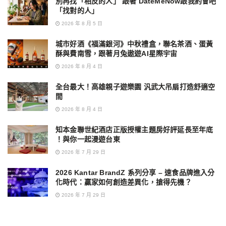
別再找「相反的人」 跟著 DateMeNow跟我約會吧
「找對的人」
2026 年 8 月 5 日
城市好酒《福滿銀河》中秋禮盒，聯名茶酒、蛋黃
酥與費南雪，跟著月兔遨遊AI星際宇宙
2026 年 8 月 4 日
全台最大！高雄親子遊樂園 汎武大吊扇打造舒適空
間
2026 年 8 月 4 日
知本金聯世紀酒店正版授權主題房好評延長至年底
！與你一起漫遊台東
2026 年 7 月 29 日
2026 Kantar BrandZ 系列分享 – 速食品牌進入分
化時代：贏家如何創造差異化，搶得先機？
2026 年 7 月 29 日