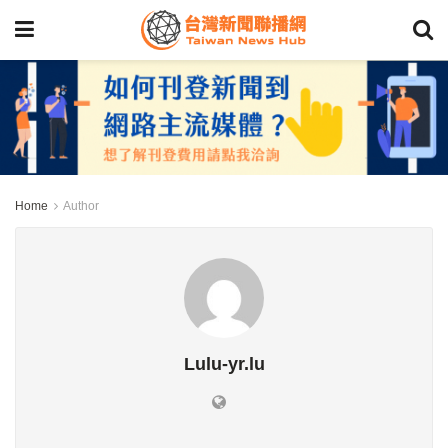
Home
Author
Lulu-yr.lu