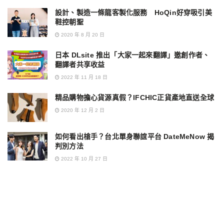
設計、製造一條龍客製化服務 HoQin好穿吸引美
鞋控朝聖
2020 年 8 月 20 日
日本 DLsite 推出「大家一起來翻譯」邀創作者、
翻譯者共享收益
2022 年 11 月 18 日
精品購物擔心貨源真假？IFCHIC正貨產地直送全球
2020 年 12 月 2 日
如何看出槍手？台北單身聯誼平台 DateMeNow 揭
判別方法
2022 年 10 月 27 日