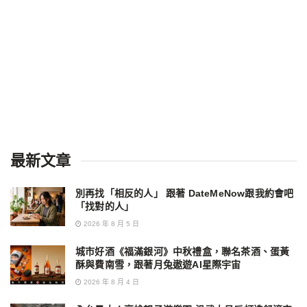
最新文章
別再找「相反的人」 跟著 DateMeNow跟我約會吧
「找對的人」
2026 年 8 月 5 日
城市好酒《福滿銀河》中秋禮盒，聯名茶酒、蛋黃
酥與費南雪，跟著月兔遨遊AI星際宇宙
2026 年 8 月 4 日