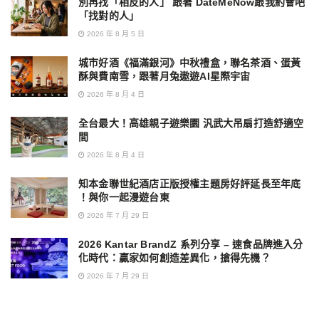
別再找「相反的人」 跟著 DateMeNow跟我約會吧
「找對的人」
2026 年 8 月 5 日
城市好酒《福滿銀河》中秋禮盒，聯名茶酒、蛋黃
酥與費南雪，跟著月兔遨遊AI星際宇宙
2026 年 8 月 4 日
全台最大！高雄親子遊樂園 汎武大吊扇打造舒適空
間
2026 年 8 月 4 日
知本金聯世紀酒店正版授權主題房好評延長至年底
！與你一起漫遊台東
2026 年 7 月 29 日
2026 Kantar BrandZ 系列分享 – 速食品牌進入分
化時代：贏家如何創造差異化，搶得先機？
2026 年 7 月 29 日