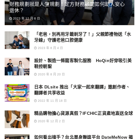
財務規劃就是人生規劃！定方財務顧問如何助人安心
退休？
2023 年 12 月 6 日
「老爸，別再用牙籤剃牙了！」父親節禮物送「水
牙線」守護老爸口腔健康
2023 年 8 月 4 日
設計、製造一條龍客製化服務 HoQin好穿吸引美
鞋控朝聖
2020 年 8 月 20 日
日本 DLsite 推出「大家一起來翻譯」邀創作者、
翻譯者共享收益
2022 年 11 月 18 日
精品購物擔心貨源真假？IFCHIC正貨產地直送全球
2020 年 12 月 2 日
如何看出槍手？台北單身聯誼平台 DateMeNow 揭