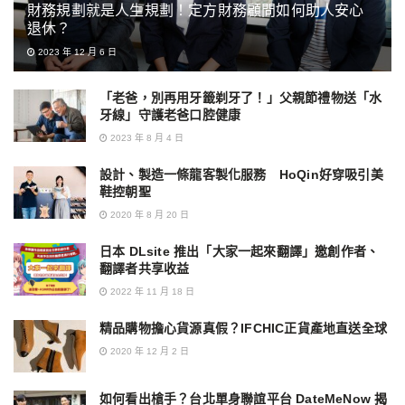
財務規劃就是人生規劃！定方財務顧問如何助人安心
退休？
2023 年 12 月 6 日
「老爸，別再用牙籤剃牙了！」父親節禮物送「水
牙線」守護老爸口腔健康
2023 年 8 月 4 日
設計、製造一條龍客製化服務 HoQin好穿吸引美
鞋控朝聖
2020 年 8 月 20 日
日本 DLsite 推出「大家一起來翻譯」邀創作者、
翻譯者共享收益
2022 年 11 月 18 日
精品購物擔心貨源真假？IFCHIC正貨產地直送全球
2020 年 12 月 2 日
如何看出槍手？台北單身聯誼平台 DateMeNow 揭