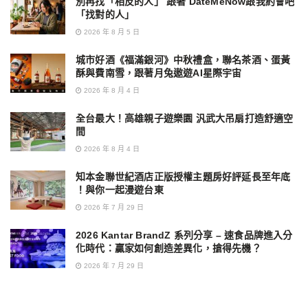
別再找「相反的人」 跟著 DateMeNow跟我約會吧
「找對的人」
2026 年 8 月 5 日
城市好酒《福滿銀河》中秋禮盒，聯名茶酒、蛋黃
酥與費南雪，跟著月兔遨遊AI星際宇宙
2026 年 8 月 4 日
全台最大！高雄親子遊樂園 汎武大吊扇打造舒適空
間
2026 年 8 月 4 日
知本金聯世紀酒店正版授權主題房好評延長至年底
！與你一起漫遊台東
2026 年 7 月 29 日
2026 Kantar BrandZ 系列分享 – 速食品牌進入分
化時代：贏家如何創造差異化，搶得先機？
2026 年 7 月 29 日