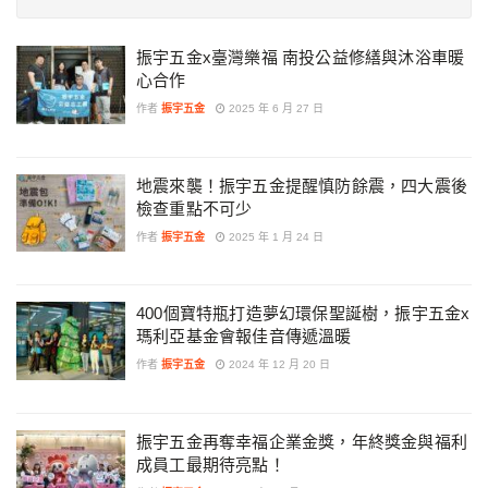
振宇五金x臺灣樂福 南投公益修繕與沐浴車暖
心合作
作者
振宇五金
2025 年 6 月 27 日
地震來襲！振宇五金提醒慎防餘震，四大震後
檢查重點不可少
作者
振宇五金
2025 年 1 月 24 日
400個寶特瓶打造夢幻環保聖誕樹，振宇五金x
瑪利亞基金會報佳音傳遞溫暖
作者
振宇五金
2024 年 12 月 20 日
振宇五金再奪幸福企業金獎，年終獎金與福利
成員工最期待亮點！