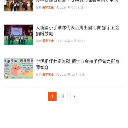
裝中秋義賣禮盒，支持身心障礙者自立生活
作者
振宇五金
2024 年 9 月 3 日
大新國小手球隊代表台灣出國比賽 振宇五金
捐贈鼓勵
作者
振宇五金
2024 年 6 月 13 日
宇伊相伴共挺無礙 振宇五金攜手伊甸力挺身
障家庭
作者
振宇五金
2023 年 12 月 6 日
1
2