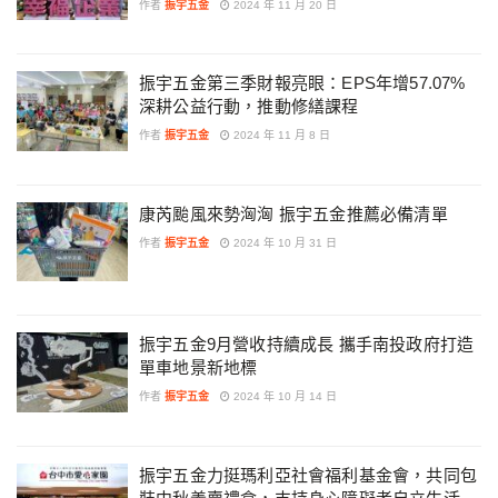
作者
振宇五金
2024 年 11 月 20 日
振宇五金第三季財報亮眼：EPS年增57.07%
深耕公益行動，推動修繕課程
作者
振宇五金
2024 年 11 月 8 日
康芮颱風來勢洶洶 振宇五金推薦必備清單
作者
振宇五金
2024 年 10 月 31 日
振宇五金9月營收持續成長 攜手南投政府打造
單車地景新地標
作者
振宇五金
2024 年 10 月 14 日
振宇五金力挺瑪利亞社會福利基金會，共同包