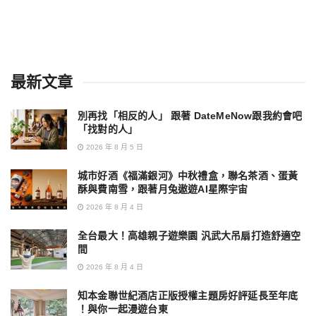
最新文章
別再找「相反的人」 跟著 DateMeNow跟我約會吧
「找對的人」
2026 年 8 月 5 日
城市好酒《福滿銀河》中秋禮盒，聯名茶酒、蛋黃
酥與費南雪，跟著月兔遨遊AI星際宇宙
2026 年 8 月 4 日
全台最大！高雄親子遊樂園 汎武大吊扇打造舒適空
間
2026 年 8 月 4 日
知本金聯世紀酒店正版授權主題房好評延長至年底
！與你一起漫遊台東