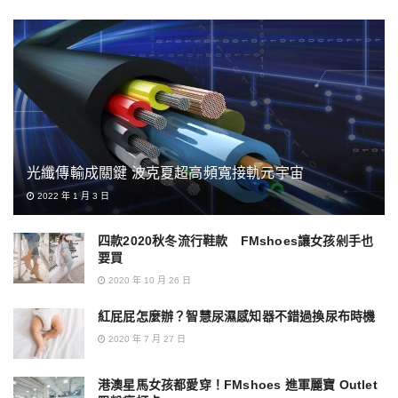
光纖傳輸成關鍵 波克夏超高頻寬接軌元宇宙
2022 年 1 月 3 日
四款2020秋冬流行鞋款 FMshoes讓女孩剁手也
要買
2020 年 10 月 26 日
紅屁屁怎麼辦？智慧尿濕感知器不錯過換尿布時機
2020 年 7 月 27 日
港澳星馬女孩都愛穿！FMshoes 進軍麗寶 Outlet