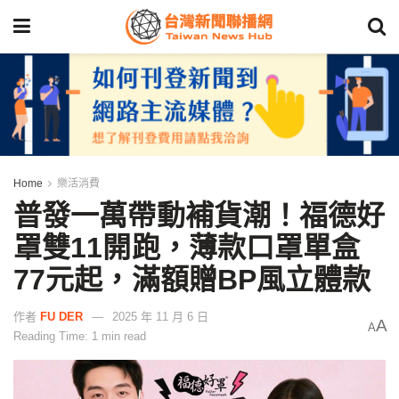
Home
樂活消費
普發一萬帶動補貨潮！福德好
罩雙11開跑，薄款口罩單盒
77元起，滿額贈BP風立體款
作者
FU DER
2025 年 11 月 6 日
A
A
Reading Time: 1 min read