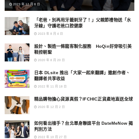
2023 年 12 月 6 日
「老爸，別再用牙籤剃牙了！」父親節禮物送「水
牙線」守護老爸口腔健康
2023 年 8 月 4 日
設計、製造一條龍客製化服務 HoQin好穿吸引美
鞋控朝聖
2020 年 8 月 20 日
日本 DLsite 推出「大家一起來翻譯」邀創作者、
翻譯者共享收益
2022 年 11 月 18 日
精品購物擔心貨源真假？IFCHIC正貨產地直送全球
2020 年 12 月 2 日
如何看出槍手？台北單身聯誼平台 DateMeNow 揭
判別方法
2022 年 10 月 27 日