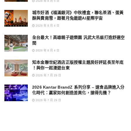
2026 年 8 月 5 日
城市好酒《福滿銀河》中秋禮盒，聯名茶酒、蛋黃
酥與費南雪，跟著月兔遨遊AI星際宇宙
2026 年 8 月 4 日
全台最大！高雄親子遊樂園 汎武大吊扇打造舒適空
間
2026 年 8 月 4 日
知本金聯世紀酒店正版授權主題房好評延長至年底
！與你一起漫遊台東
2026 年 7 月 29 日
2026 Kantar BrandZ 系列分享 – 速食品牌進入分
化時代：贏家如何創造差異化，搶得先機？
2026 年 7 月 29 日