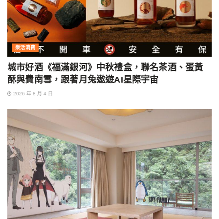
樂活消費
城市好酒《福滿銀河》中秋禮盒，聯名茶酒、蛋黃
酥與費南雪，跟著月兔遨遊AI星際宇宙
2026 年 8 月 4 日