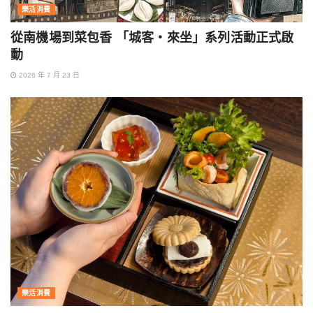
樂活消費
從南機場到菜包香 「城客・來坐」系列活動正式啟
動
2026 年 7 月 23 日
樂活消費