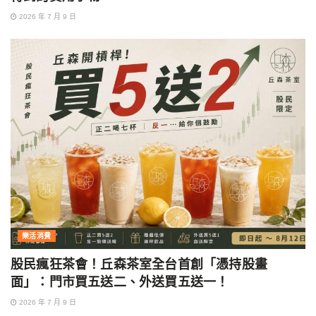
2026 年 7 月 9 日
樂活消費
股民瘋狂茶會！丘森茶室全台首創「憑持股畫
面」：門市買五送二、外送買五送一！
2026 年 7 月 9 日