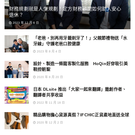
財務規劃就是人生規劃！定方財務顧問如何助人安心
退休？
2023 年 12 月 6 日
「老爸，別再用牙籤剃牙了！」父親節禮物送「水
牙線」守護老爸口腔健康
2023 年 8 月 4 日
設計、製造一條龍客製化服務 HoQin好穿吸引美
鞋控朝聖
2020 年 8 月 20 日
日本 DLsite 推出「大家一起來翻譯」邀創作者、
翻譯者共享收益
2022 年 11 月 18 日
精品購物擔心貨源真假？IFCHIC正貨產地直送全球
2020 年 12 月 2 日