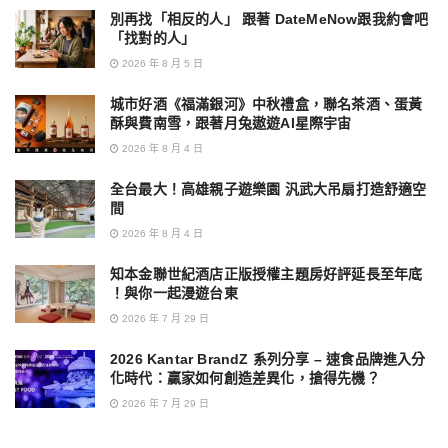
別再找「相反的人」 跟著 DateMeNow跟我約會吧
「找對的人」
2026 年 8 月 5 日
城市好酒《福滿銀河》中秋禮盒，聯名茶酒、蛋黃
酥與費南雪，跟著月兔遨遊AI星際宇宙
2026 年 8 月 4 日
全台最大！高雄親子遊樂園 汎武大吊扇打造舒適空
間
2026 年 8 月 4 日
知本金聯世紀酒店正版授權主題房好評延長至年底
！與你一起漫遊台東
2026 年 7 月 29 日
2026 Kantar BrandZ 系列分享 – 速食品牌進入分
化時代：贏家如何創造差異化，搶得先機？
2026 年 7 月 29 日