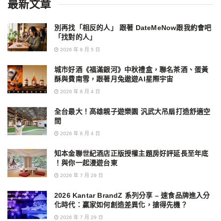
最新文章
別再找「相反的人」 跟著 DateMeNow跟我約會吧
「找對的人」
2026 年 8 月 5 日
城市好酒《福滿銀河》中秋禮盒，聯名茶酒、蛋黃
酥與費南雪，跟著月兔遨遊AI星際宇宙
2026 年 8 月 4 日
全台最大！高雄親子遊樂園 汎武大吊扇打造舒適空
間
2026 年 8 月 4 日
知本金聯世紀酒店正版授權主題房好評延長至年底
！與你一起漫遊台東
2026 年 7 月 29 日
2026 Kantar BrandZ 系列分享 – 速食品牌進入分
化時代：贏家如何創造差異化，搶得先機？
2026 年 7 月 29 日