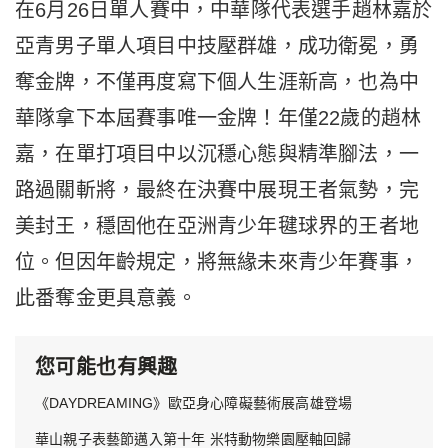
在6月26日單人賽中，中華隊代表選手趙林嘉於
亞青男子單人項目中技壓群雄，成功衛冕，勇
奪金牌，不僅再度寫下個人生涯新高，也為中
華隊拿下本屆賽事唯一金牌！年僅22歲的趙林
嘉，在單打項目中以沉穩心態與精準腳法，一
路過關斬將，最終在決賽中展現王者氣勢，完
美封王，穩固他在亞洲青少年毽球界的王者地
位。但因年齡規定，將無緣未來青少年賽事，
此番奪金更具意義。
您可能也有興趣
《DAYDREAMING》歐亞身心障礙藝術展高雄登場
華山親子表藝節邁入第十年 米特動物樂園壓軸回歸