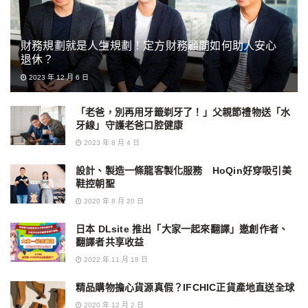
財務規劃就是人生規劃！定方財務顧問如何助人安心
退休？
2023 年 12 月 6 日
「老爸，別再用牙籤剃牙了！」父親節禮物送「水
牙線」守護老爸口腔健康
2023 年 8 月 4 日
設計、製造一條龍客製化服務 HoQin好穿吸引美
鞋控朝聖
2020 年 8 月 20 日
日本 DLsite 推出「大家一起來翻譯」邀創作者、
翻譯者共享收益
2022 年 11 月 18 日
精品購物擔心貨源真假？IFCHIC正貨產地直送全球
2020 年 12 月 2 日