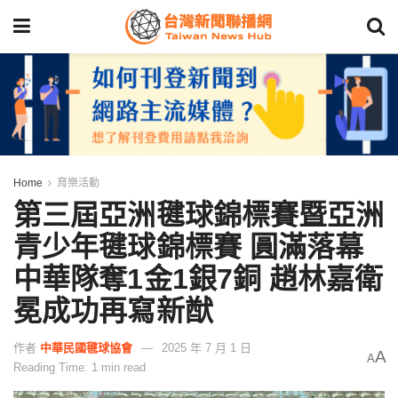
Home
育樂活動
第三屆亞洲毽球錦標賽暨亞洲
青少年毽球錦標賽 圓滿落幕
中華隊奪1金1銀7銅 趙林嘉衛
冕成功再寫新猷
作者
中華民國毽球協會
2025 年 7 月 1 日
A
A
Reading Time: 1 min read