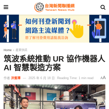
Home
產業快訊
筑波系統推動 UR 協作機器人
AI 智慧製造方案
A
作者
洪蜜禪
2025 年 6 月 18 日
Reading Time: 1 min read
A