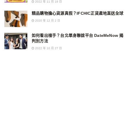
2022 年 11 月 18 日
精品購物擔心貨源真假？IFCHIC正貨產地直送全球
2020 年 12 月 2 日
如何看出槍手？台北單身聯誼平台 DateMeNow 揭
判別方法
2022 年 10 月 27 日