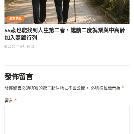
產業快訊
55歲也能找到人生第二春，邀請二度就業與中高齡
加入照顧行列
2026 年 6 月 30 日
發佈留言
*
發佈留言必須填寫的電子郵件地址不會公開。
必填欄位標示為
*
留言