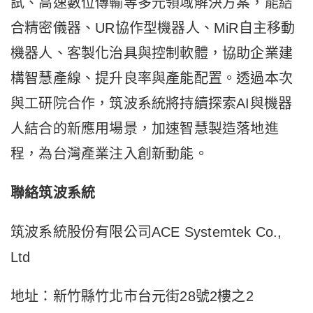
試、高速數位傳輸等多元領域解決方案，能結
合精密儀器、UR協作型機器人、MiR自主移動
機器人、客製化治具與控制軟體，協助企業建
構智慧產線、提升良率與產能配置。透過本次
與工研院合作，筑波系統將持續探索AI與機器
人結合的新應用場景，加速智慧製造落地進
程，為台灣產業注入創新動能。
聯絡筑波系統
筑波系統股份有限公司ACE Systemtek Co.,
Ltd
地址：新竹縣竹北市台元街28號2樓之2