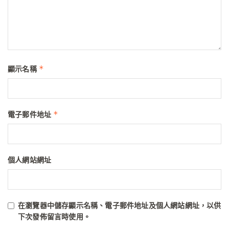
*
顯示名稱
*
電子郵件地址
個人網站網址
在
瀏覽器
中儲存顯示名稱、電子郵件地址及個人網站網址，以供
下次發佈留言時使用。