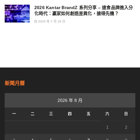
2026 Kantar BrandZ 系列分享 – 速食品牌進入分
化時代：贏家如何創造差異化，搶得先機？
2026 年 7 月 29 日
新聞月曆
2026 年 8 月
一
二
三
四
五
六
日
1
2