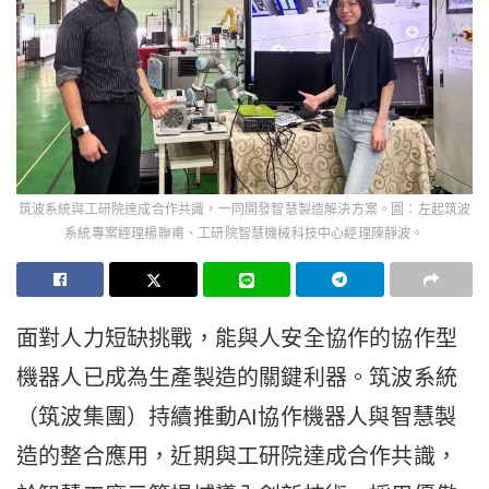
筑波系統與工研院達成合作共識，一同開發智慧製造解決方案。圖：左起筑波
系統專案經理楊聯甫、工研院智慧機械科技中心經理陳靜波。
面對人力短缺挑戰，能與人安全協作的協作型
機器人已成為生產製造的關鍵利器。筑波系統
（筑波集團）持續推動AI協作機器人與智慧製
造的整合應用，近期與工研院達成合作共識，