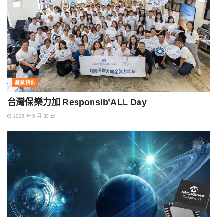
產業快訊
台灣保樂力加 Responsib’ALL Day
2026 年 6 月 30 日