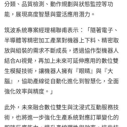
分類、品質檢測、動作規劃與狀態監控等功
能，展現高度智慧與靈活應用潛力。
筑波系統專案經理楊聯甫表示：「隨著電子、
半導體等精密加工產業對機器上下料、精密取
放與組裝的需求不斷成長，透過協作型機器人
結合AI視覺，再加上未來可延伸應用的數位雙
生模擬技術，讓機器人擁有『眼睛』與『大
腦』，協助產線從自動化進化到智慧化，全面
強化效率與精度。」
此外，未來融合數位雙生與沈浸式互動服務技
術，也將進一步強化生產系統對應訂單變化的