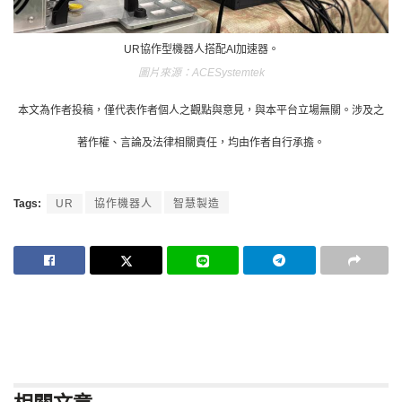
UR協作型機器人搭配AI加速器。
ACESystemtek
本文為作者投稿，僅代表作者個人之觀點與意見，與本平台立場無關。涉及之
著作權、言論及法律相關責任，均由作者自行承擔。
Tags:
UR
協作機器人
智慧製造