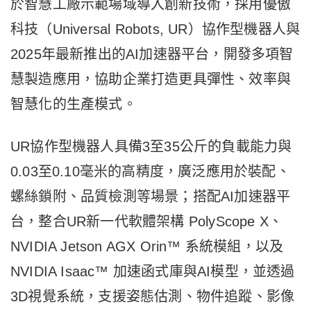
於智慧工廠示範場域導入創新技術，採用優傲
科技（Universal Robots, UR）協作型機器人與
2025年最新推出的AI加速器平台，開發多項智
慧製造應用，協助企業打造更具彈性、效率與
智慧化的生產模式。
UR協作型機器人具備3至35公斤的負載能力與
0.03至0.10毫米的高精度，廣泛應用於裝配、
螺絲鎖附、品質檢測等場景；搭配AI加速器平
台，整合UR新一代軟體架構 PolyScope X、
NVIDIA Jetson AGX Orin™ 系統模組，以及
NVIDIA Isaac™ 加速函式庫與AI模型，並透過
3D視覺系統，支援姿態估測、物件追蹤、影像