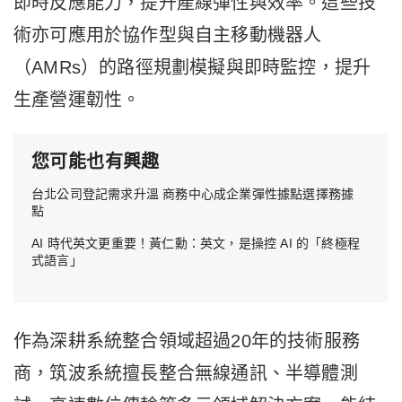
即時反應能力，提升產線彈性與效率。這些技
術亦可應用於協作型與自主移動機器人
（AMRs）的路徑規劃模擬與即時監控，提升
生產營運韌性。
您可能也有興趣
台北公司登記需求升溫 商務中心成企業彈性據點選擇務據
點
AI 時代英文更重要！黃仁勳：英文，是操控 AI 的「終極程
式語言」
作為深耕系統整合領域超過20年的技術服務
商，筑波系統擅長整合無線通訊、半導體測