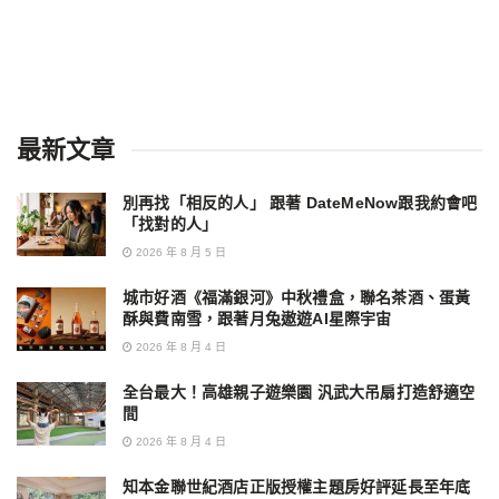
最新文章
別再找「相反的人」 跟著 DateMeNow跟我約會吧
「找對的人」
2026 年 8 月 5 日
城市好酒《福滿銀河》中秋禮盒，聯名茶酒、蛋黃
酥與費南雪，跟著月兔遨遊AI星際宇宙
2026 年 8 月 4 日
全台最大！高雄親子遊樂園 汎武大吊扇打造舒適空
間
2026 年 8 月 4 日
知本金聯世紀酒店正版授權主題房好評延長至年底