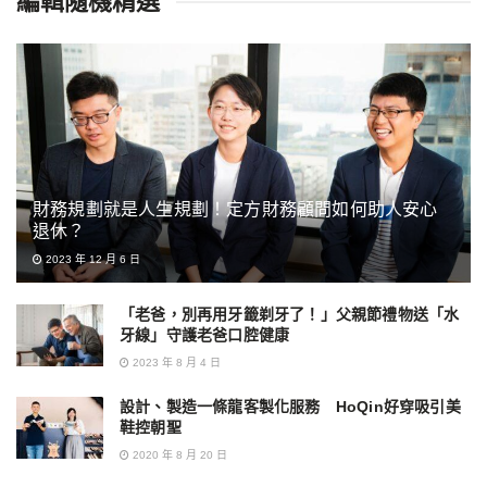
編輯隨機精選
財務規劃就是人生規劃！定方財務顧問如何助人安心
退休？
2023 年 12 月 6 日
「老爸，別再用牙籤剃牙了！」父親節禮物送「水
牙線」守護老爸口腔健康
2023 年 8 月 4 日
設計、製造一條龍客製化服務 HoQin好穿吸引美
鞋控朝聖
2020 年 8 月 20 日