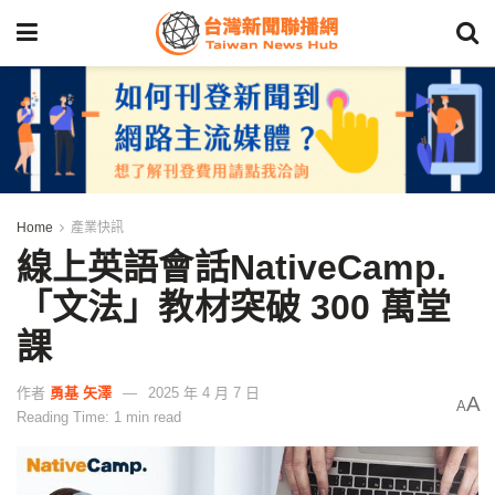
Home
產業快訊
線上英語會話NativeCamp.
「文法」教材突破 300 萬堂
課
作者
勇基 矢澤
2025 年 4 月 7 日
A
A
Reading Time: 1 min read