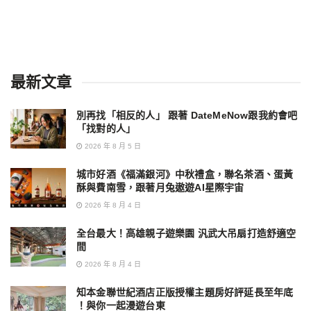
最新文章
別再找「相反的人」 跟著 DateMeNow跟我約會吧
「找對的人」
2026 年 8 月 5 日
城市好酒《福滿銀河》中秋禮盒，聯名茶酒、蛋黃
酥與費南雪，跟著月兔遨遊AI星際宇宙
2026 年 8 月 4 日
全台最大！高雄親子遊樂園 汎武大吊扇打造舒適空
間
2026 年 8 月 4 日
知本金聯世紀酒店正版授權主題房好評延長至年底
！與你一起漫遊台東