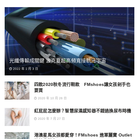
光纖傳輸成關鍵 波克夏超高頻寬接軌元宇宙
2022 年 1 月 3 日
四款2020秋冬流行鞋款 FMshoes讓女孩剁手也
要買
2020 年 10 月 26 日
紅屁屁怎麼辦？智慧尿濕感知器不錯過換尿布時機
2020 年 7 月 27 日
港澳星馬女孩都愛穿！FMshoes 進軍麗寶 Outlet