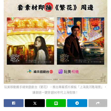
玩美移動攜手緯來戲劇台《繁花》，推出專屬照片模板「上海黃河路場景」，
讓劇迷一鍵穿越90年代上海街頭！