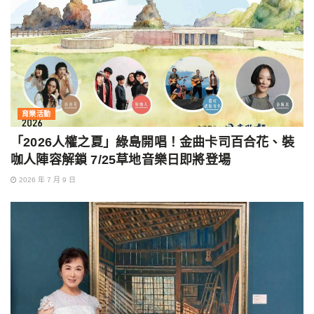
育樂活動
「2026人權之夏」綠島開唱！金曲卡司百合花、裝
咖人陣容解鎖 7/25草地音樂日即將登場
2026 年 7 月 9 日