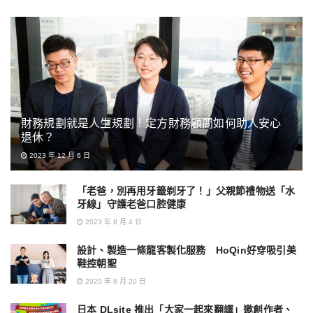
財務規劃就是人生規劃！定方財務顧問如何助人安心
退休？
2023 年 12 月 6 日
「老爸，別再用牙籤剃牙了！」父親節禮物送「水
牙線」守護老爸口腔健康
2023 年 8 月 4 日
設計、製造一條龍客製化服務 HoQin好穿吸引美
鞋控朝聖
2020 年 8 月 20 日
日本 DLsite 推出「大家一起來翻譯」邀創作者、