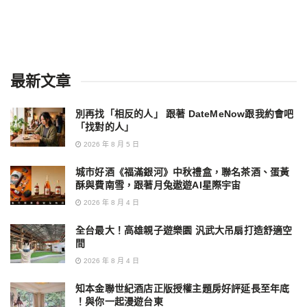
最新文章
別再找「相反的人」 跟著 DateMeNow跟我約會吧
「找對的人」
2026 年 8 月 5 日
城市好酒《福滿銀河》中秋禮盒，聯名茶酒、蛋黃
酥與費南雪，跟著月兔遨遊AI星際宇宙
2026 年 8 月 4 日
全台最大！高雄親子遊樂園 汎武大吊扇打造舒適空
間
2026 年 8 月 4 日
知本金聯世紀酒店正版授權主題房好評延長至年底
！與你一起漫遊台東