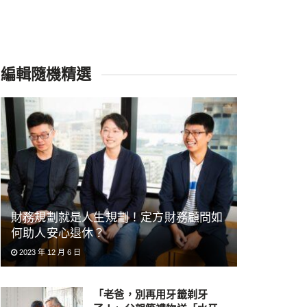
編輯隨機精選
財務規劃就是人生規劃！定方財務顧問如
何助人安心退休？
2023 年 12 月 6 日
「老爸，別再用牙籤剃牙