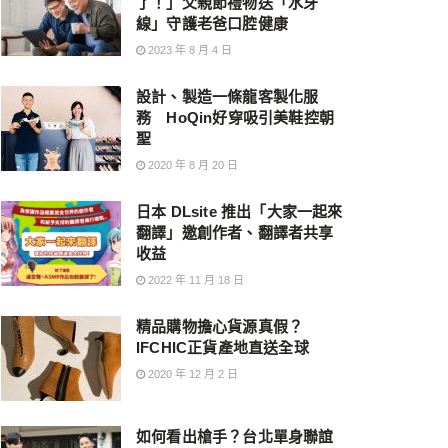
了！」父親節禮物送「水牙
線」守護老爸口腔健康
2023 年 8 月 4 日
設計、製造一條龍客製化服
務 HoQin好穿吸引美鞋控朝
聖
2020 年 8 月 20 日
日本 DLsite 推出「大家一起來
翻譯」邀創作者、翻譯者共享
收益
2022 年 11 月 18 日
精品購物擔心貨源真假？
IFCHIC正貨產地直送全球
2020 年 12 月 2 日
如何看出槍手？台北單身聯誼