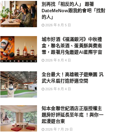
別再找「相反的人」 跟著
DateMeNow跟我約會吧「找對
的人」
2026 年 8 月 5 日
城市好酒《福滿銀河》中秋禮
盒，聯名茶酒、蛋黃酥與費南
雪，跟著月兔遨遊AI星際宇宙
2026 年 8 月 4 日
全台最大！高雄親子遊樂園 汎
武大吊扇打造舒適空間
2026 年 8 月 4 日
知本金聯世紀酒店正版授權主
題房好評延長至年底 ！與你一
起漫遊台東
2026 年 7 月 29 日