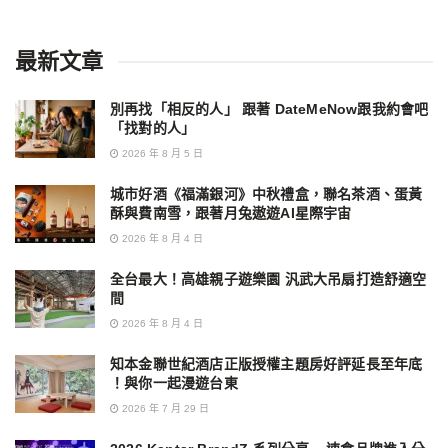
最新文章
別再找「相反的人」 跟著 DateMeNow跟我約會吧
「找對的人」
2026 年 8 月 5 日
城市好酒《福滿銀河》中秋禮盒，聯名茶酒、蛋黃
酥與費南雪，跟著月兔遨遊AI星際宇宙
2026 年 8 月 4 日
全台最大！高雄親子遊樂園 汎武大吊扇打造舒適空
間
2026 年 8 月 4 日
知本金聯世紀酒店正版授權主題房好評延長至年底
！與你一起漫遊台東
2026 年 7 月 29 日