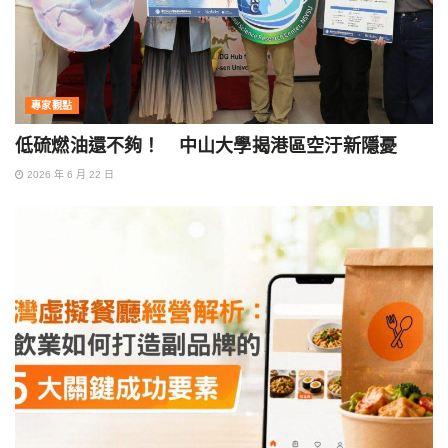
專家觀點
低硫燃油還不夠！ 中山大學揭港區空汙新隱憂
2026 年 6 月 22 日