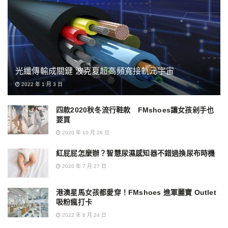
光纖傳輸成關鍵 波克夏超高頻寬接軌元宇宙
2022 年 1 月 3 日
四款2020秋冬流行鞋款 FMshoes讓女孩剁手也
要買
2020 年 10 月 26 日
紅屁屁怎麼辦？智慧尿濕感知器不錯過換尿布時機
2020 年 7 月 27 日
港澳星馬女孩都愛穿！FMshoes 進軍麗寶 Outlet
吸粉瘋打卡
2022 年 8 月 24 日