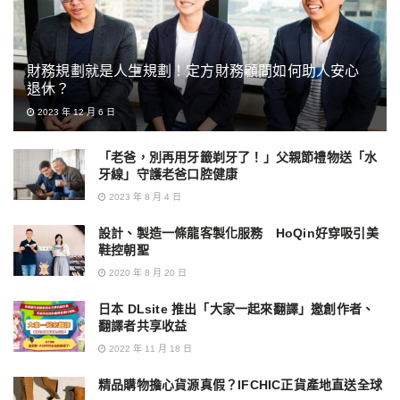
財務規劃就是人生規劃！定方財務顧問如何助人安心
退休？
2023 年 12 月 6 日
「老爸，別再用牙籤剃牙了！」父親節禮物送「水
牙線」守護老爸口腔健康
2023 年 8 月 4 日
設計、製造一條龍客製化服務 HoQin好穿吸引美
鞋控朝聖
2020 年 8 月 20 日
日本 DLsite 推出「大家一起來翻譯」邀創作者、
翻譯者共享收益
2022 年 11 月 18 日
精品購物擔心貨源真假？IFCHIC正貨產地直送全球