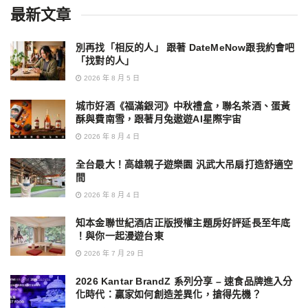
最新文章
別再找「相反的人」 跟著 DateMeNow跟我約會吧
「找對的人」
2026 年 8 月 5 日
城市好酒《福滿銀河》中秋禮盒，聯名茶酒、蛋黃
酥與費南雪，跟著月兔遨遊AI星際宇宙
2026 年 8 月 4 日
全台最大！高雄親子遊樂園 汎武大吊扇打造舒適空
間
2026 年 8 月 4 日
知本金聯世紀酒店正版授權主題房好評延長至年底
！與你一起漫遊台東
2026 年 7 月 29 日
2026 Kantar BrandZ 系列分享 – 速食品牌進入分
化時代：贏家如何創造差異化，搶得先機？