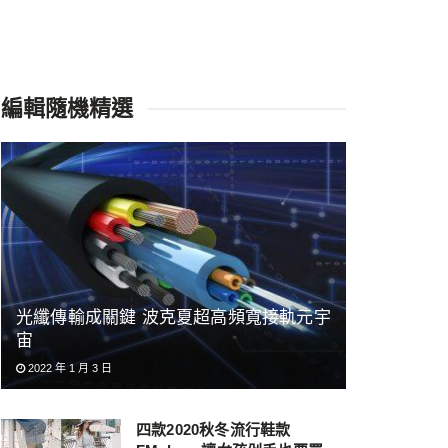
編輯隨機精選
光纖傳輸成關鍵 波克夏超高頻寬接軌元宇
宙
2022 年 1 月 3 日
四款2020秋冬流行鞋款