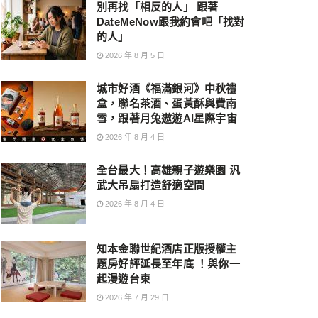
別再找「相反的人」 跟著
DateMeNow跟我約會吧「找對
的人」
2026 年 8 月 5 日
城市好酒《福滿銀河》中秋禮
盒，聯名茶酒、蛋黃酥與費南
雪，跟著月兔遨遊AI星際宇宙
2026 年 8 月 4 日
全台最大！高雄親子遊樂園 汎
武大吊扇打造舒適空間
2026 年 8 月 4 日
知本金聯世紀酒店正版授權主
題房好評延長至年底 ！與你一
起漫遊台東
2026 年 7 月 29 日