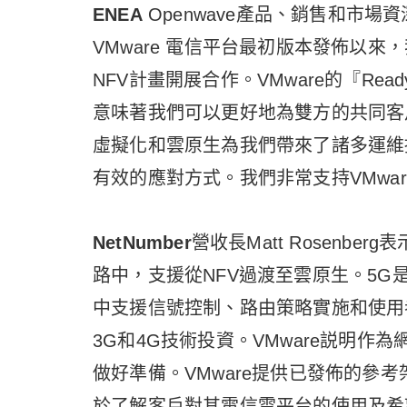
ENEA
Openwave產品、銷售和市場資深副總
VMware 電信平台最初版本發佈以來，我們就
NFV計畫開展合作。VMware的『Re
意味著我們可以更好地為雙方的共同客
虛擬化和雲原生為我們帶來了諸多運維挑
有效的應對方式。我們非常支持VMware Te
NetNumber
營收長Matt Rosenbe
路中，支援從NFV過渡至雲原生。5
中支援信號控制、路由策略實施和使用
3G和4G技術投資。VMware説明
做好準備。VMware提供已發佈的參
於了解客戶對其電信雲平台的使用及希望