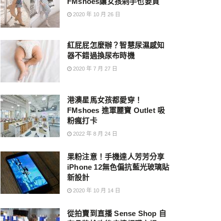
FMshoes讓女孩剁手也要買
2020 年 10 月 26 日
紅屁屁怎麼辦？智慧尿濕感知
器不錯過換尿布時機
2020 年 7 月 27 日
港澳星馬女孩都愛穿！
FMshoes 進軍麗寶 Outlet 吸
粉瘋打卡
2022 年 8 月 24 日
果粉注意！手機達人芳芳分享
iPhone 12無色偏抗藍光玻璃貼
新設計
2020 年 10 月 14 日
從拍賣到直播 Sense Shop 自