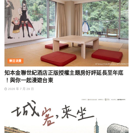
樂活消費
知本金聯世紀酒店正版授權主題房好評延長至年底
！與你一起漫遊台東
2026 年 7 月 29 日