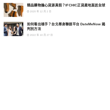
精品購物擔心貨源真假？IFCHIC正貨產地直送全球
2020 年 12 月 2 日
如何看出槍手？台北單身聯誼平台 DateMeNow 揭
判別方法
2022 年 10 月 27 日