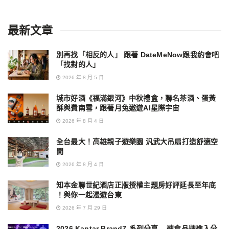
最新文章
別再找「相反的人」 跟著 DateMeNow跟我約會吧
「找對的人」
2026 年 8 月 5 日
城市好酒《福滿銀河》中秋禮盒，聯名茶酒、蛋黃
酥與費南雪，跟著月兔遨遊AI星際宇宙
2026 年 8 月 4 日
全台最大！高雄親子遊樂園 汎武大吊扇打造舒適空
間
2026 年 8 月 4 日
知本金聯世紀酒店正版授權主題房好評延長至年底
！與你一起漫遊台東
2026 年 7 月 29 日
2026 Kantar BrandZ 系列分享 – 速食品牌進入分