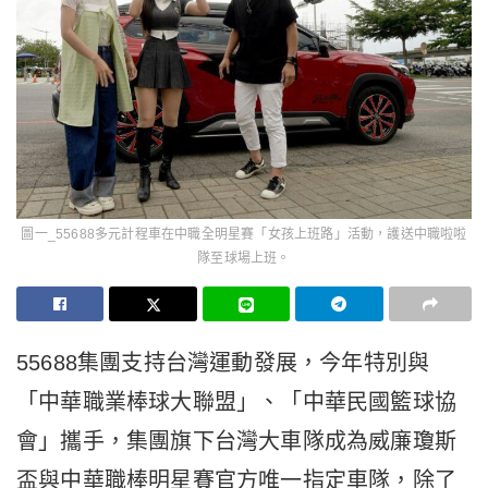
圖一_55688多元計程車在中職全明星賽「女孩上班路」活動，護送中職啦啦
隊至球場上班。
55688集團支持台灣運動發展，今年特別與
「中華職業棒球大聯盟」、「中華民國籃球協
會」攜手，集團旗下台灣大車隊成為威廉瓊斯
盃與中華職棒明星賽官方唯一指定車隊，除了