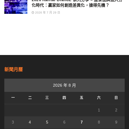
化時代：贏家如何創造差異化，搶得先機？
2026 年 7 月 29 日
新聞月曆
2026 年 8 月
一
二
三
四
五
六
日
1
2
3
4
5
6
7
8
9