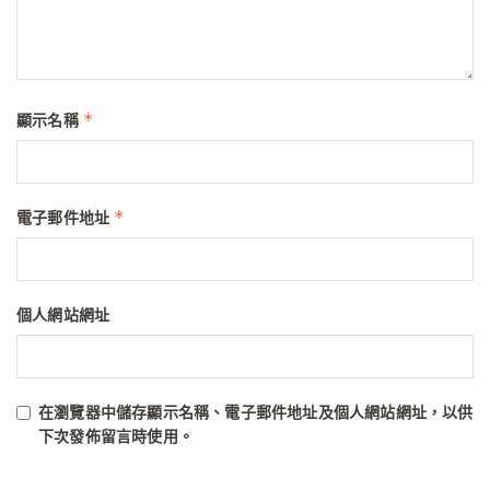
*
顯示名稱
*
電子郵件地址
個人網站網址
在
瀏覽器
中儲存顯示名稱、電子郵件地址及個人網站網址，以供
下次發佈留言時使用。