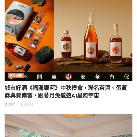
樂活消費
城市好酒《福滿銀河》中秋禮盒，聯名茶酒、蛋黃
酥與費南雪，跟著月兔遨遊AI星際宇宙
2026 年 8 月 4 日